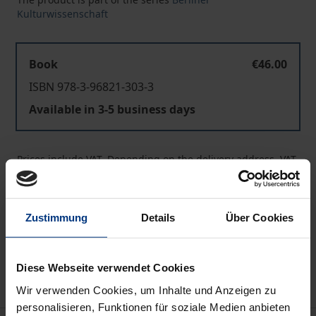
Kulturwissenschaft
Book
€46.00
ISBN 978-3-96821-303-3
Available in 3-5 business days
Prices include VAT. Depending on the delivery address, VAT
may vary at checkout.
Add to Cart
Zustimmung
Details
Über Cookies
Add to Wish List
Delivery cost notice
Diese Webseite verwendet Cookies
Wir verwenden Cookies, um Inhalte und Anzeigen zu
personalisieren, Funktionen für soziale Medien anbieten