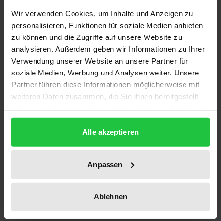
Description
Wir verwenden Cookies, um Inhalte und Anzeigen zu
personalisieren, Funktionen für soziale Medien anbieten
”Verstößt die Tötung eines Embryos allein deshalb gegen
zu können und die Zugriffe auf unsere Website zu
seine Menschenwürde, weil er nicht ,nur‘ getötet, sondern
analysieren. Außerdem geben wir Informationen zu Ihrer
,auch noch‘ für die Forschung benutzt wird?“
Verwendung unserer Website an unsere Partner für
(Prof. Dr. Jochen Taupitz)
soziale Medien, Werbung und Analysen weiter. Unsere
Partner führen diese Informationen möglicherweise mit
Dieses Buch versetzt den Leser einerseits in die Lage
weiteren Daten zusammen, die Sie ihnen bereitgestellt
mit den komplizierten biomedizinischen Grundlagen
haben oder die sie im Rahmen Ihrer Nutzung der Dienste
der Stammzellenforschung sicher umzugehen und
gesammelt haben.
ihr therapeutisches Potenzial aktuell abschätzen zu
Alle akzeptieren
können. Andererseits will Kathrin Spitzer dem Leser
den aktuellen Stand der Forschung objektiv und aus
Anpassen
unterschiedlichen Perspektiven verständlich und
anschaulich vermitteln. Im Mittelpunkt ihrer Arbeit
steht daher die intensive Darstellung und Reflexion
Ablehnen
rechtlicher und ethischer Implikationen der