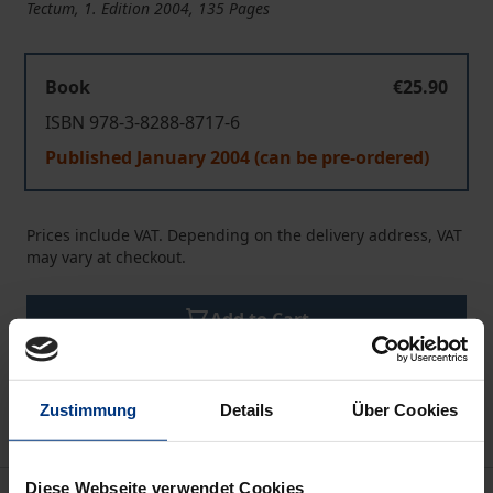
Tectum, 1. Edition 2004, 135 Pages
Book
€25.90
ISBN 978-3-8288-8717-6
Published January 2004 (can be pre-ordered)
Prices include VAT. Depending on the delivery address, VAT
may vary at checkout.
Add to Cart
Add to Wish List
Delivery cost notice
Zustimmung
Details
Über Cookies
Diese Webseite verwendet Cookies