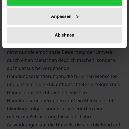
Antwort auf die Frage »Soll ich es tun?«. Es ist die
Frage nach einer Bewertung dessen, was wir als
Anpassen
Umwelt vorfinden, wie z. B. naturwissenschaftliche
Machbarkeiten, ob wir sie akzeptieren wollen oder
Ablehnen
nicht. Eine Erkennbarkeit der Bewertungen
erschließen neurowissenschaftliche Ergebnisse, die
nicht nur die emotionale Bewertung der Umwelt
durch einen Menschen deutlich machen, sondern
auch daraus hervorgehende
Handlungsorientierungen, die für einen Menschen
und dessen in die Zukunft gerichtetes erfolgreiches
Handeln unverzichtbar sind. Solchen
Handlungsorientierungen muß ein Mensch nicht
blindlings folgen, sondern sie bedürfen einer
reflexiven Betrachtung hinsichtlich ihrer
Auswirkungen auf die Umwelt, die anschließend auf