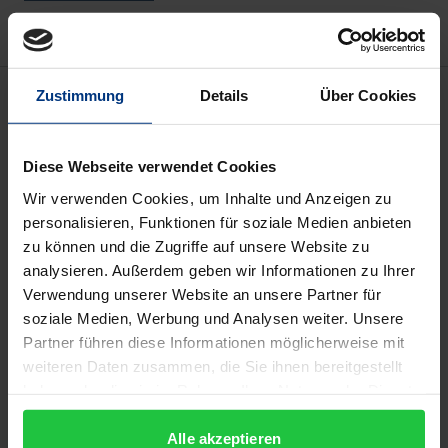
Description
Zustimmung
Details
Über Cookies
Allgemeine Normen wie z. B. Verantwortung oder
Diese Webseite verwendet Cookies
Lebensschutz führen heute in vielen ethischen
Wir verwenden Cookies, um Inhalte und Anzeigen zu
Konflikten zu keiner befriedigenden Lösung, weil sie
personalisieren, Funktionen für soziale Medien anbieten
wie z. B. in den Fällen der Embryonenforschung oder
zu können und die Zugriffe auf unsere Website zu
der Sterbehilfe von Befürwortern wie Gegnern in
analysieren. Außerdem geben wir Informationen zu Ihrer
Anspruch genommen werden. Eine Lösung des
Verwendung unserer Website an unsere Partner für
soziale Medien, Werbung und Analysen weiter. Unsere
Konfliktes bietet eine Theorie konstruktivistischer
Partner führen diese Informationen möglicherweise mit
Wissensbildung aus den Reizen der Umwelt, die die
weiteren Daten zusammen, die Sie ihnen bereitgestellt
Herleitung einer grundlegenden ethischen
haben oder die sie im Rahmen Ihrer Nutzung der Dienste
Orientierung ermöglicht. Sie geht nicht mehr der
gesammelt haben.
Frage »Was soll ich tun?« nach, sondern sucht eine
Alle akzeptieren