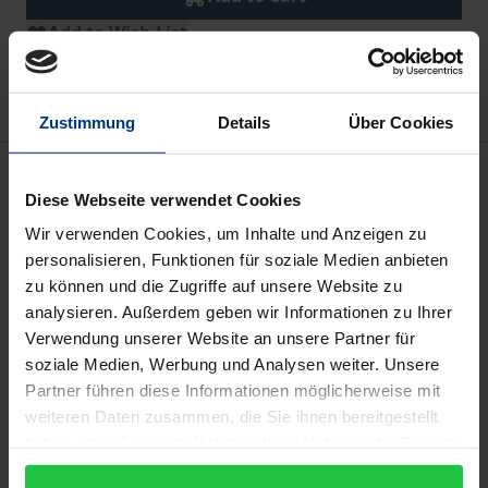
Add to Wish List
Delivery cost notice
Zustimmung
Details
Über Cookies
Description
Diese Webseite verwendet Cookies
Wir verwenden Cookies, um Inhalte und Anzeigen zu
(Black) Metal rezipiert eine Bricolage aus
personalisieren, Funktionen für soziale Medien anbieten
Satanismus, (nord-)germanischen Mythen,
zu können und die Zugriffe auf unsere Website zu
völkischer Weltanschauung und Nietzsches
analysieren. Außerdem geben wir Informationen zu Ihrer
Philosophie des „Übermenschen“. Dabei lassen sich
Verwendung unserer Website an unsere Partner für
im Umgang mit dem altnordischen Mythos
soziale Medien, Werbung und Analysen weiter. Unsere
unterschiedliche Muster erkennen. Der (scheinbar)
Partner führen diese Informationen möglicherweise mit
weiteren Daten zusammen, die Sie ihnen bereitgestellt
intentionslosen, ›trivialen‹ Inszenierung als
haben oder die sie im Rahmen Ihrer Nutzung der Dienste
›Wikinger‹ samt der Verwendung von
cultural icons
gesammelt haben.
(›Karnevalisierung‹) stehen ambitioniertere, um