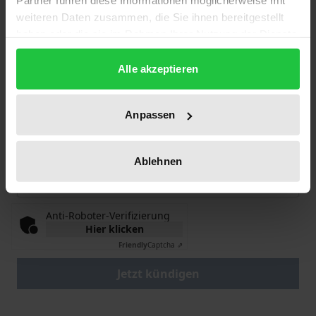
Partner führen diese Informationen möglicherweise mit
weiteren Daten zusammen, die Sie ihnen bereitgestellt
haben oder die sie im Rahmen Ihrer Nutzung der Dienste
gesammelt haben.
Kündigungszeitpunkt
Alle akzeptieren
Anpassen
Kündigungsgrund - Was können wir besser
machen?
Ablehnen
Anti-Roboter-Verifizierung
Hier klicken
Friendly
Captcha ⇗
Jetzt kündigen