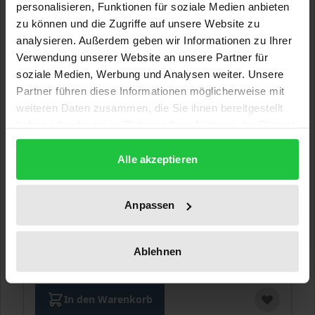
personalisieren, Funktionen für soziale Medien anbieten
zu können und die Zugriffe auf unsere Website zu
analysieren. Außerdem geben wir Informationen zu Ihrer
Verwendung unserer Website an unsere Partner für
soziale Medien, Werbung und Analysen weiter. Unsere
Partner führen diese Informationen möglicherweise mit
weiteren Daten zusammen, die Sie ihnen bereitgestellt
haben oder die sie im Rahmen Ihrer Nutzung der Dienste
gesammelt haben.
Alle akzeptieren
Paket Existenzsicherung + Die neue
Anpassen
Grundsicherung
Nomos, 1. Auflage 2026
Ablehnen
49,00 €
inkl. MwSt.
In den Warenkorb