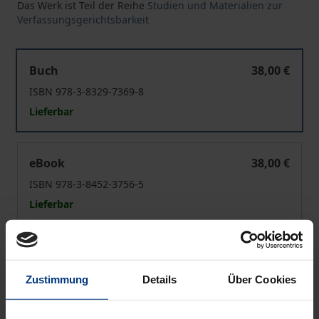
Das Werk ist Teil der Reihe
Studien und Materialien zur
Verfassungsgerichtsbarkeit
10 Jahre 11. September - Die Rechtsordnung im Zeitalt
Buch
38,00 €
ISBN 978-3-8329-7369-8
Lieferbar
10 Jahre 11. September - Die Rechtsordnung im Zeitalt
eBook
38,00 €
ISBN 978-3-8452-3756-5
Lieferbar
Preisangaben inkl. MwSt. Abhängig von der Lieferadresse
kann die MwSt. an der Kasse variieren.
Zustimmung
Details
Über Cookies
In den Warenkorb