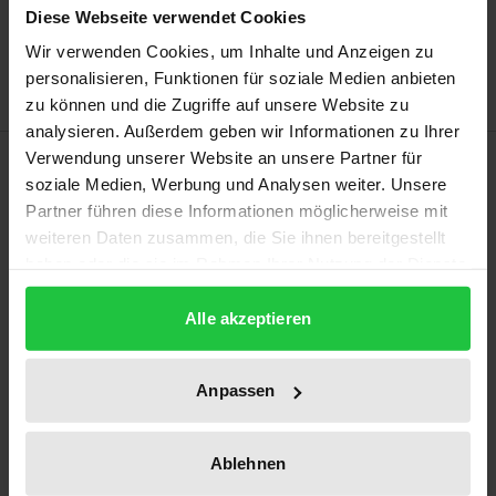
Diese Webseite verwendet Cookies
Zur Wunschliste hinzufügen
Hinweise zu Versandkosten
Wir verwenden Cookies, um Inhalte und Anzeigen zu
personalisieren, Funktionen für soziale Medien anbieten
zu können und die Zugriffe auf unsere Website zu
analysieren. Außerdem geben wir Informationen zu Ihrer
Beschreibung
Verwendung unserer Website an unsere Partner für
soziale Medien, Werbung und Analysen weiter. Unsere
Partner führen diese Informationen möglicherweise mit
Opfert die Politik den Rechtsstaat für einen
weiteren Daten zusammen, die Sie ihnen bereitgestellt
Präventionsstaat oder werden die
haben oder die sie im Rahmen Ihrer Nutzung der Dienste
Sicherheitsinteressen der Bevölkerung unter
gesammelt haben.
Hinweis auf die bloße Gefahr diffuser
Alle akzeptieren
Freiheitsgefährdungen geschmälert? Welchen Weg
zwischen realen Gefahren und gefühlten
Anpassen
Überwachungsszenarien beschreitet dieses
Gemeinwesen? Verliert der Staat seine freiheitliche
Ablehnen
Prägung, weil er um der Sicherheit willen die Freiheit