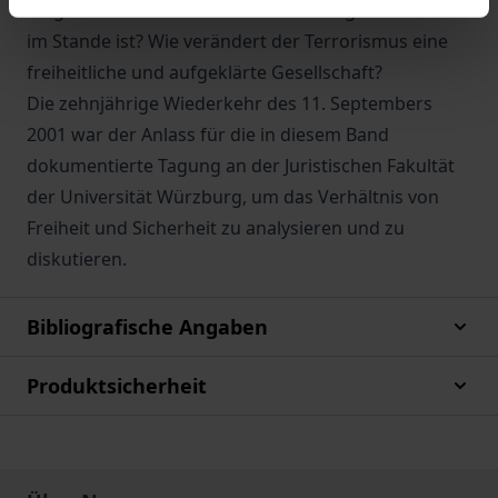
vergisst und am Ende beides nicht zu gewährleisten
im Stande ist? Wie verändert der Terrorismus eine
freiheitliche und aufgeklärte Gesellschaft?
Die zehnjährige Wiederkehr des 11. Septembers
2001 war der Anlass für die in diesem Band
dokumentierte Tagung an der Juristischen Fakultät
der Universität Würzburg, um das Verhältnis von
Freiheit und Sicherheit zu analysieren und zu
diskutieren.
Bibliografische Angaben
Produktsicherheit