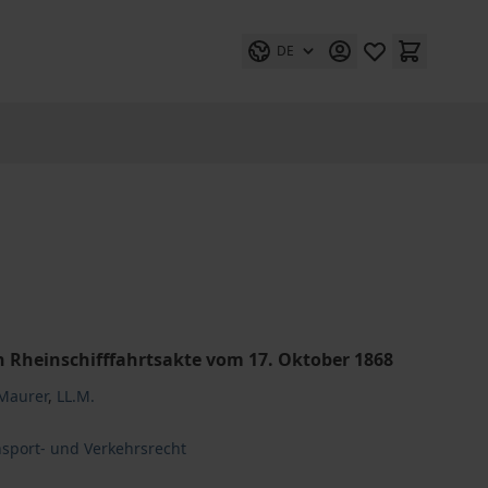
DE
n Rheinschifffahrtsakte vom 17. Oktober 1868
 Maurer
,
LL.M.
ansport- und Verkehrsrecht