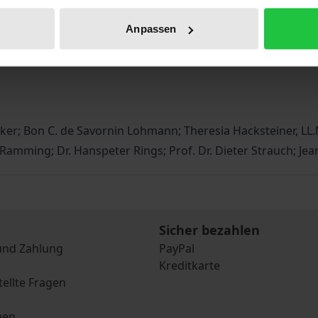
m zähen Ringen um die letzten Zölle und Stapelprivilegien
Anpassen
tromes und seiner Uferläufe erreicht werden. Die Zentral
e als beispielhaft für internationale Organisationen im Bere
ker; Bon C. de Savornin Lohmann; Theresia Hacksteiner, LL.M
s Ramming; Dr. Hanspeter Rings; Prof. Dr. Dieter Strauch; Je
Sicher bezahlen
und Zahlung
PayPal
Kreditkarte
tellte Fragen
gen