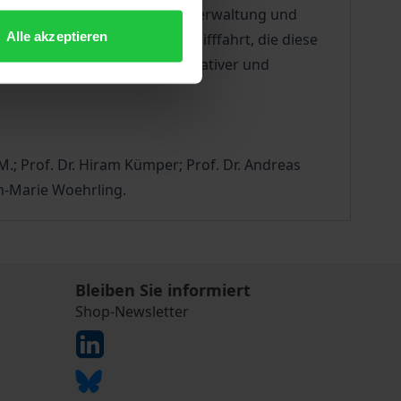
 konnte so eine einheitliche Verwaltung und
Alle akzeptieren
kommission für die Rheinschifffahrt, die diese
ich wirtschaftlicher, administrativer und
.; Prof. Dr. Hiram Kümper; Prof. Dr. Andreas
an-Marie Woehrling.
Bleiben Sie informiert
Shop-Newsletter