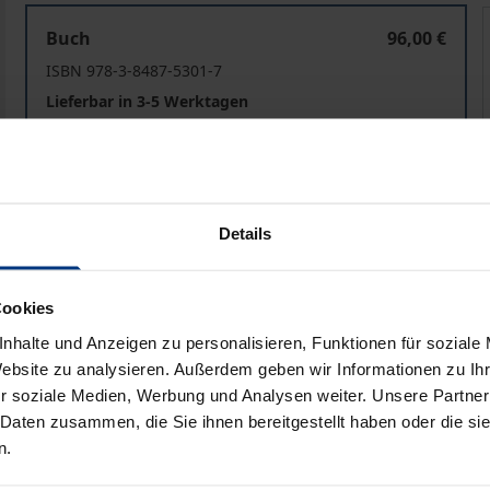
150 Jahre Mannheimer Akte
Buch
96,00 €
ISBN 978-3-8487-5301-7
Lieferbar in 3-5 Werktagen
Preisangaben inkl. MwSt. Abhängig von der Lieferadresse kann
Details
In den Warenkorb
Zur Wunschliste hinzufü
Hinweise zu Versandkosten
Cookies
nhalte und Anzeigen zu personalisieren, Funktionen für soziale
Website zu analysieren. Außerdem geben wir Informationen zu I
Bibliografische Angaben
r soziale Medien, Werbung und Analysen weiter. Unsere Partner
 Daten zusammen, die Sie ihnen bereitgestellt haben oder die s
n.
einakte endgültig die Freiheit der Flussschifffahrt auf d