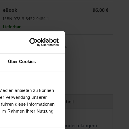
150 Jahre Mannheimer Akte
eBook
96,00 €
ISBN 978-3-8452-9484-1
Lieferbar
 die MwSt. an der Kasse variieren.
Über Cookies
gen
 Medien anbieten zu können
hrer Verwendung unserer
Produktsicherheit
 führen diese Informationen
ie im Rahmen Ihrer Nutzung
em Rhein geschaffen. Nach jahrhundertelangem