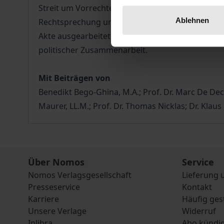
Streit um Vorrechte und Einflussnahmen und eine
Ablehnen
Rechtsprechung und eine gemeinsame Pflege des S
Akte ausgearbeitet hat und umsetzt, gilt bis heut
politischer Zusammenarbeit.
Mit Beiträgen von
Benedikt Bego-Ghina, M.A.; Prof. Dr. Marc De Dec
Maurer, LL.M.; Prof. Dr. Thomas Nicklas; Dr. Klau
Über Nomos
Service
Nomos Verlagsgesellschaft
Lieferung 
Presseservice
Kontakt
Karriere
Häufig ges
Unsere Verlage
Widerruf
Inlibra
Abo kündi