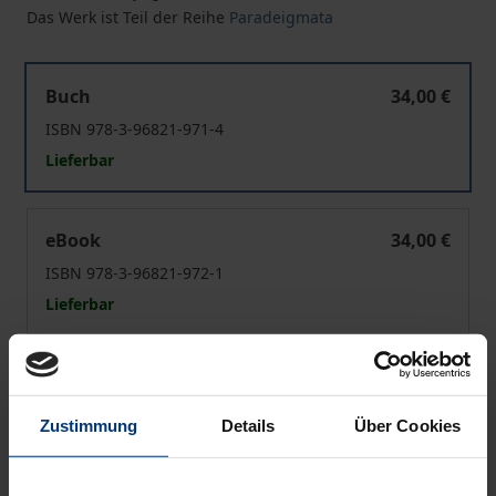
Das Werk ist Teil der Reihe
Paradeigmata
30. Salemer Sommerakademie
Buch
34,00 €
ISBN 978-3-96821-971-4
Lieferbar
30. Salemer Sommerakademie
eBook
34,00 €
ISBN 978-3-96821-972-1
Lieferbar
Preisangaben inkl. MwSt. Abhängig von der Lieferadresse
kann die MwSt. an der Kasse variieren.
Zustimmung
Details
Über Cookies
In den Warenkorb