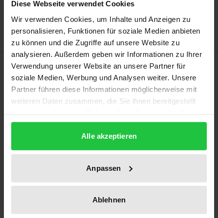
Zur Wunschliste hinzufügen
Diese Webseite verwendet Cookies
Hinweise zu Versandkosten
Wir verwenden Cookies, um Inhalte und Anzeigen zu
personalisieren, Funktionen für soziale Medien anbieten
zu können und die Zugriffe auf unsere Website zu
analysieren. Außerdem geben wir Informationen zu Ihrer
Beschreibung
Verwendung unserer Website an unsere Partner für
soziale Medien, Werbung und Analysen weiter. Unsere
Partner führen diese Informationen möglicherweise mit
Feste und Spiele gehören zu wichtigen, im
weiteren Daten zusammen, die Sie ihnen bereitgestellt
Unterricht häufig nicht berücksichtigten, kulturellen
haben oder die sie im Rahmen Ihrer Nutzung der Dienste
und gesellschaftlichen Faktoren der griechisch-
gesammelt haben.
römischen Antike. Der Band, der die Vorträge der
Alle akzeptieren
30. Sommerakademie des Kultusministeriums des
Landes Baden-Württemberg enthält, beleuchtet
Anpassen
Feste und Spiele der Antike aus philologisch-
literaturwissenschaftlicher, althistorischer,
Ablehnen
epigraphischer und archäologischer Perspektive
unter besonderer Berücksichtigung