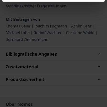
fachdidaktischer Fragestellungen.
Mit Beiträgen von
Thomas Baier | Joachim Fugmann | Achim Lenz |
Michael Lobe | Rudolf Wachter | Christine Walde |
Bernhard Zimmermann
Bibliografische Angaben
Zusatzmaterial
Produktsicherheit
Über Nomos