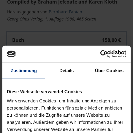
Compiled by Graham Jefcoate and Karen Kloth
Herausgegeben von
Bernhard Fabian
Georg Olms Verlag, 1. Auflage 1988, 465 Seiten
Buch
158,00 €
ISBN 978-3-487-07890-8
Lieferbar
Zustimmung
Details
Über Cookies
Preisangaben inkl. MwSt. Abhängig von der Lieferadresse
kann die MwSt. an der Kasse variieren.
Diese Webseite verwendet Cookies
Wir verwenden Cookies, um Inhalte und Anzeigen zu
In den Warenkorb
personalisieren, Funktionen für soziale Medien anbieten
Zur Wunschliste hinzufügen
zu können und die Zugriffe auf unsere Website zu
Hinweise zu Versandkosten
analysieren. Außerdem geben wir Informationen zu Ihrer
Verwendung unserer Website an unsere Partner für