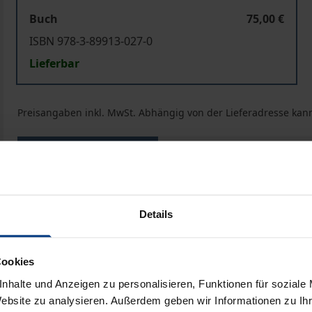
Buch
75,00 €
ISBN 978-3-89913-027-0
Lieferbar
Preisangaben inkl. MwSt. Abhängig von der Lieferadresse kann
In den Warenkorb
Zur Wunschliste hinzufü
Hinweise zu Versandkosten
Details
ben
Cookies
nhalte und Anzeigen zu personalisieren, Funktionen für soziale
Website zu analysieren. Außerdem geben wir Informationen zu I