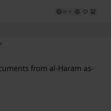
DE
em
ocuments from al-Haram as-