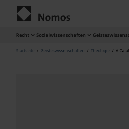
Zum Inhalt springen
Recht
Sozialwissenschaften
Geisteswissens
Startseite
/
Geisteswissenschaften
/
Theologie
/
A Cata