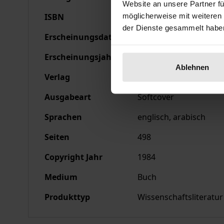
Website an unsere Partner fü
möglicherweise mit weiteren
ISBN
978-3-89913-027-0
der Dienste gesammelt habe
Erscheinungsdatum
01.01.1984
Erscheinungsjahr
1984
Ablehnen
Verlag
Ergon
Ausgabeart
Softcover
Sprachen
englisch, arabisch
Seiten
498
Copyright Jahr
1984
Medium
Buch
Produkttyp
Wissenschaftsliteratur