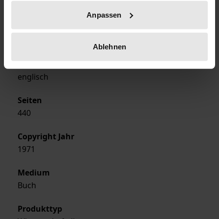
Georg Olms Verlag
Anpassen
Ausgabeart
Hardcover
Ablehnen
Sprachen
englisch
Seiten
440
Copyright Jahr
1971
Medium
Buch
Produkttyp