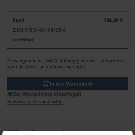
Buch
108,00 €
ISBN 978-3-487-04138-4
Lieferbar
Preisangaben inkl. MwSt. Abhängig von der Lieferadresse
kann die MwSt. an der Kasse variieren.
In den Warenkorb
Zur Wunschliste hinzufügen
Hinweise zu Versandkosten
Bibliografische Angaben