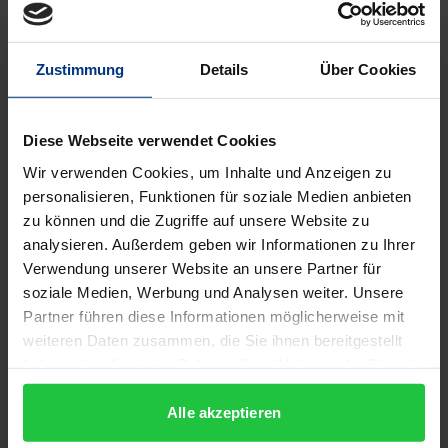
Auflage
Zustimmung
Details
Über Cookies
1
ISBN
Diese Webseite verwendet Cookies
978-3-487-04138-4
Wir verwenden Cookies, um Inhalte und Anzeigen zu
personalisieren, Funktionen für soziale Medien anbieten
Untertitel
zu können und die Zugriffe auf unsere Website zu
Ed. Henry Green
analysieren. Außerdem geben wir Informationen zu Ihrer
Verwendung unserer Website an unsere Partner für
Erscheinungsdatum
soziale Medien, Werbung und Analysen weiter. Unsere
01.01.1971
Partner führen diese Informationen möglicherweise mit
weiteren Daten zusammen, die Sie ihnen bereitgestellt
Erscheinungsjahr
haben oder die sie im Rahmen Ihrer Nutzung der Dienste
1971
gesammelt haben.
Alle akzeptieren
Verlag