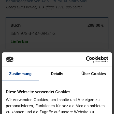
herausgegeben von Akio Oizumi
,
Kunihiro Miki
Georg Olms Verlag, 1. Auflage 1991, 885 Seiten
Buch
208,00 €
ISBN 978-3-487-09421-2
Lieferbar
Preisangaben inkl. MwSt. Abhängig von der Lieferadresse
kann die MwSt. an der Kasse variieren.
Zustimmung
Details
Über Cookies
In den Warenkorb
Zur Wunschliste hinzufügen
Diese Webseite verwendet Cookies
Hinweise zu Versandkosten
Wir verwenden Cookies, um Inhalte und Anzeigen zu
personalisieren, Funktionen für soziale Medien anbieten
zu können und die Zugriffe auf unsere Website zu