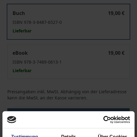
Abhängige Beschäftigung - ein Auslaufmodell?
Buch
19,00 €
ISBN 978-3-8487-6527-0
Lieferbar
Abhängige Beschäftigung - ein Auslaufmodell?
eBook
19,00 €
ISBN 978-3-7489-0613-1
Lieferbar
Preisangaben inkl. MwSt. Abhängig von der Lieferadresse
kann die MwSt. an der Kasse variieren.
In den Warenkorb
Zur Wunschliste hinzufügen
Hinweise zu Versandkosten
Zustimmung
Details
Über Cookies