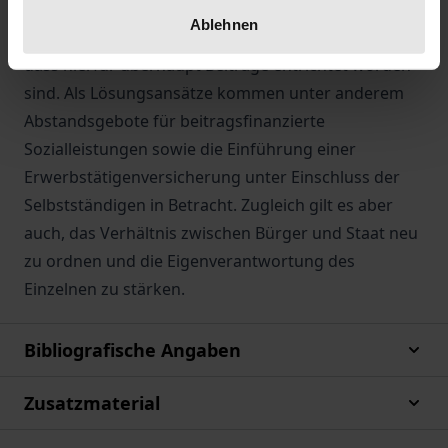
Akzeptanzproblem, wenn vom Staat eine
Ablehnen
vergleichbare soziale Sicherung gewährt wird, ohne
dass hierfür überhaupt Beiträge entrichtet worden
sind. Als Lösungsansätze kommen unter anderem
Abstandsgebote für beitragsfinanzierte
Sozialleistungen sowie die Einführung einer
Erwerbstätigenversicherung unter Einschluss der
Selbstständigen in Betracht. Zugleich gilt es aber
auch, das Verhältnis zwischen Bürger und Staat neu
zu ordnen und die Eigenverantwortung des
Einzelnen zu stärken.
Bibliografische Angaben
Zusatzmaterial