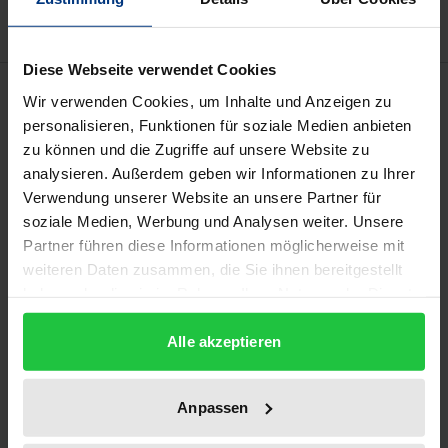
Diese Webseite verwendet Cookies
Beschreibung
Wir verwenden Cookies, um Inhalte und Anzeigen zu
personalisieren, Funktionen für soziale Medien anbieten
Der Beitrag beschäftigt sich mit dem Rechtsbegriff
zu können und die Zugriffe auf unsere Website zu
analysieren. Außerdem geben wir Informationen zu Ihrer
der abhängigen Beschäftigung, welcher als
Verwendung unserer Website an unsere Partner für
Anknüpfungspunkt für die Erhebung von
soziale Medien, Werbung und Analysen weiter. Unsere
Sozialversicherungsbeiträgen dient. Dessen
Partner führen diese Informationen möglicherweise mit
Konkretisierung durch die Gerichte bewegt sich in
weiteren Daten zusammen, die Sie ihnen bereitgestellt
einem Spannungsverhältnis zwischen dem Ziel der
haben oder die sie im Rahmen Ihrer Nutzung der Dienste
Rechtssicherheit und einer sich rasant wandelnden
gesammelt haben.
Alle akzeptieren
Arbeitswelt, in der Arbeitsformen und
herkömmliche Abgrenzungskriterien an Kontur
verlieren. Außerdem entsteht für die
Anpassen
Sozialversicherung insgesamt ein