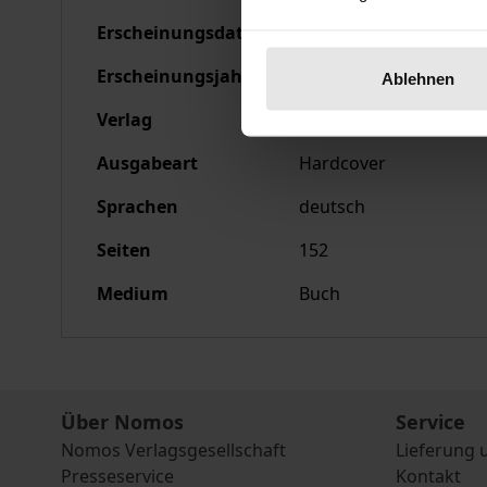
Erscheinungsdatum
27.05.1992
Erscheinungsjahr
1992
Ablehnen
Verlag
Nomos
Ausgabeart
Hardcover
Sprachen
deutsch
Seiten
152
Medium
Buch
Über Nomos
Service
Nomos Verlagsgesellschaft
Lieferung 
Presseservice
Kontakt