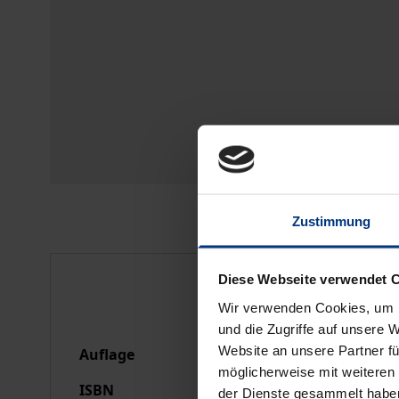
Zustimmung
Bibliografische Anga
Diese Webseite verwendet 
Wir verwenden Cookies, um I
und die Zugriffe auf unsere 
Website an unsere Partner fü
Auflage
1
möglicherweise mit weiteren
ISBN
978-3-7890-2622-5
der Dienste gesammelt habe