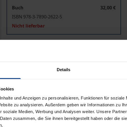
Buch
32,00 €
ISBN 978-3-7890-2622-5
Nicht lieferbar
In den Warenkorb
Zur Wunschliste hinzufü
Hinweise zu Versandkosten
Details
ben
Cookies
nhalte und Anzeigen zu personalisieren, Funktionen für soziale
Website zu analysieren. Außerdem geben wir Informationen zu I
r soziale Medien, Werbung und Analysen weiter. Unsere Partner
 Daten zusammen, die Sie ihnen bereitgestellt haben oder die s
n.