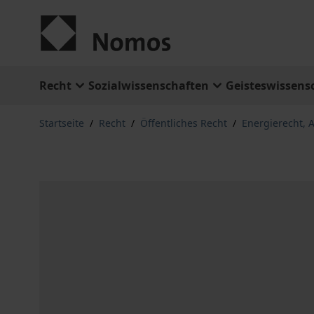
Zum Inhalt springen
Recht
Sozialwissenschaften
Geisteswissens
Startseite
/
Recht
/
Öffentliches Recht
/
Energierecht, 