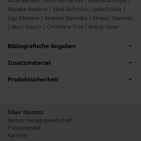
Attila Németh | John van de Pas | Radu-Ioan Popa |
Mijneke Roeland | Silvia Ručinská | Lydia Scholz |
Liga Sileniece | Andreta Slavinska | Sergejs Stacenko
| Marc Stauch | Christiane Trüe | Anouk Visser
Bibliografische Angaben
Zusatzmaterial
Produktsicherheit
Über Nomos
Nomos Verlagsgesellschaft
Presseservice
Karriere