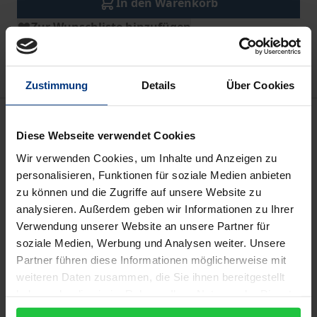
In den Warenkorb
Zur Wunschliste hinzufügen
Hinweise zu Versandkosten
Zustimmung
Details
Über Cookies
Beschreibung
Diese Webseite verwendet Cookies
Dieses Werk bringt europäische Wissenschaft und
Wir verwenden Cookies, um Inhalte und Anzeigen zu
personalisieren, Funktionen für soziale Medien anbieten
Verwaltung zusammen, um die digitale und
zu können und die Zugriffe auf unsere Website zu
nachhaltige Transformation in der Europäischen
analysieren. Außerdem geben wir Informationen zu Ihrer
Union von der kleinsten Kommune bis zur EU-
Verwendung unserer Website an unsere Partner für
Kommission zu erforschen. Die Artikel analysieren
soziale Medien, Werbung und Analysen weiter. Unsere
aus politik-, rechts- und
Partner führen diese Informationen möglicherweise mit
wirtschaftswissenschaftlicher Sicht die komplexen
weiteren Daten zusammen, die Sie ihnen bereitgestellt
haben oder die sie im Rahmen Ihrer Nutzung der Dienste
Wechselwirkungen und konkreten
gesammelt haben.