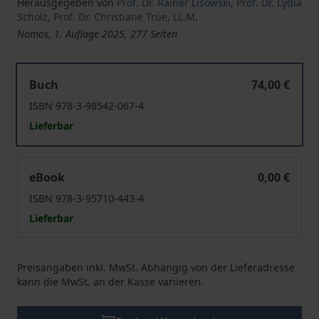
Herausgegeben von
Prof. Dr. Rainer Lisowski
,
Prof. Dr. Lydia
Scholz
,
Prof. Dr. Christiane Trüe
,
LL.M.
Nomos, 1. Auflage 2025, 277 Seiten
Academia, Administration, Digitalization and Sustainabil
Buch
74,00 €
ISBN 978-3-98542-067-4
Lieferbar
Academia, Administration, Digitalization and Sustainabil
eBook
0,00 €
ISBN 978-3-95710-443-4
Lieferbar
Preisangaben inkl. MwSt. Abhängig von der Lieferadresse
kann die MwSt. an der Kasse variieren.