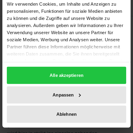
Wir verwenden Cookies, um Inhalte und Anzeigen zu
personalisieren, Funktionen für soziale Medien anbieten
zu können und die Zugriffe auf unsere Website zu
Beschreibung
analysieren. Außerdem geben wir Informationen zu Ihrer
Verwendung unserer Website an unsere Partner für
soziale Medien, Werbung und Analysen weiter. Unsere
In Homers
Ilias
findet die Hauptgestalt, Achill,
Partner führen diese Informationen möglicherweise mit
zweimal zu einer Handlungsweise, die das, was sie
weiteren Daten zusammen, die Sie ihnen bereitgestellt
selbst zuvor als unumstößlich festgelegt hatte, ins
haben oder die sie im Rahmen Ihrer Nutzung der Dienste
genaue Gegenteil verkehrt. Achill hatte sich
gesammelt haben.
geweigert, auf seiten der Griechen in den Kampf
Alle akzeptieren
einzugreifen – und greift wieder in den Kampf ein.
Achill hatte mehrfach angekündigt, den Leichnam
Anpassen
des von ihm getöteten Hektor Hunden und Vögeln
zum Fraß vorzuwerfen – und gibt ihn dessen Vater
Ablehnen
Priamos frei. Wie der jeweilige Umschlag in einem
geradezu schleichenden Prozess zustande kommt,