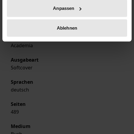
30.06.1985
Anpassen
Erscheinungsjahr
1985
Ablehnen
Verlag
Academia
Ausgabeart
Softcover
Sprachen
deutsch
Seiten
489
Medium