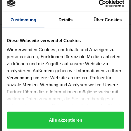
Hinweise zu Versandkosten
Zustimmung
Details
Über Cookies
Bibliografische Angaben
Diese Webseite verwendet Cookies
Wir verwenden Cookies, um Inhalte und Anzeigen zu
Auflage
personalisieren, Funktionen für soziale Medien anbieten
1
zu können und die Zugriffe auf unsere Website zu
analysieren. Außerdem geben wir Informationen zu Ihrer
ISBN
Verwendung unserer Website an unsere Partner für
978-3-88345-315-6
soziale Medien, Werbung und Analysen weiter. Unsere
Partner führen diese Informationen möglicherweise mit
Untertitel
weiteren Daten zusammen, die Sie ihnen bereitgestellt
Ein Erziehungsprinzip zwischen Tradition und
haben oder die sie im Rahmen Ihrer Nutzung der Dienste
Zukunft
gesammelt haben.
Alle akzeptieren
Erscheinungsdatum