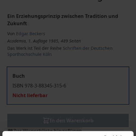
Ein Erziehungsprinzip zwischen Tradition und
Zukunft
Von
Edgar Beckers
Academia, 1. Auflage 1985, 489 Seiten
Das Werk ist Teil der Reihe
Schriften der Deutschen
Sporthochschule Köln
Buch
ISBN 978-3-88345-315-6
Nicht lieferbar
In den Warenkorb
Zur Wunschliste hinzufügen