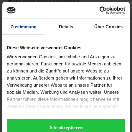
Zur Wunschliste hinzufügen
Hinweise zu Versandkosten
Zustimmung
Details
Über Cookies
Beschreibung
Diese Webseite verwendet Cookies
Der Band greift die Frage auf, wie globale Akteure
Wir verwenden Cookies, um Inhalte und Anzeigen zu
durch ihre politischen und ökonomischen
personalisieren, Funktionen für soziale Medien anbieten
zu können und die Zugriffe auf unsere Website zu
Interessen Einfluss auf die politische Agenda
analysieren. Außerdem geben wir Informationen zu Ihrer
afrikanischer Staaten nehmen und dabei deren
Verwendung unserer Website an unsere Partner für
Handlungsspielraum beschränken oder erweitern.
soziale Medien, Werbung und Analysen weiter. Unsere
Es wird analysiert, wie souverän afrikanische
Partner führen diese Informationen möglicherweise mit
Staaten auf externe Interessen reagieren und
weiteren Daten zusammen, die Sie ihnen bereitgestellt
welche Rolle eigenständige
haben oder die sie im Rahmen Ihrer Nutzung der Dienste
gesammelt haben.
Entwicklungsvorstellungen dabei spielen.
Alle akzeptieren
Externe Akteure – wie die EU, die USA, internationale