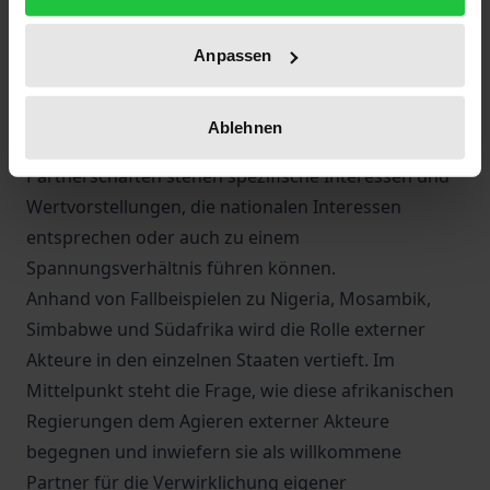
Institutionen, China, Indien und Brasilien – betonen
meist eine „strategische Partnerschaft“ mit Afrika. In
Anpassen
diesem Band wird dargestellt, wie stark deren
Bedeutung, Inhalt und der Grad an
Ablehnen
Partnerschaftlichkeit variieren. Hinter strategischen
Partnerschaften stehen spezifische Interessen und
Wertvorstellungen, die nationalen Interessen
entsprechen oder auch zu einem
Spannungsverhältnis führen können.
Anhand von Fallbeispielen zu Nigeria, Mosambik,
Simbabwe und Südafrika wird die Rolle externer
Akteure in den einzelnen Staaten vertieft. Im
Mittelpunkt steht die Frage, wie diese afrikanischen
Regierungen dem Agieren externer Akteure
begegnen und inwiefern sie als willkommene
Partner für die Verwirklichung eigener