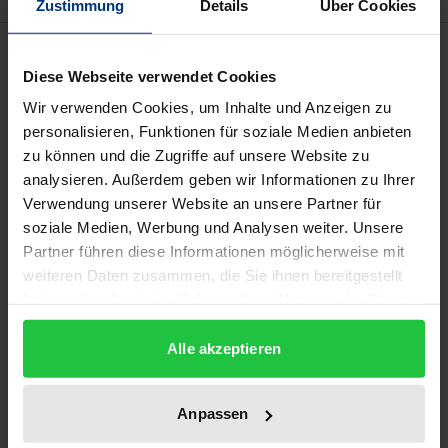
Zustimmung
Details
Über Cookies
Beschreibung
Diese Webseite verwendet Cookies
Der Band eröffnet neue Perspektiven auf
Wir verwenden Cookies, um Inhalte und Anzeigen zu
personalisieren, Funktionen für soziale Medien anbieten
Möglichkeiten, ein agonales Politikverständnis, das
zu können und die Zugriffe auf unsere Website zu
Dissens und Konflikt betont, für den
analysieren. Außerdem geben wir Informationen zu Ihrer
staatstheoretischen Diskurs fruchtbar zu machen.
Verwendung unserer Website an unsere Partner für
Es werden die Theorien von Chantal Mouffe, Ernesto
soziale Medien, Werbung und Analysen weiter. Unsere
Laclau, Bonnie Honig, William Connolly, James Tully
Partner führen diese Informationen möglicherweise mit
und weiteren TheoretikerInnen behandelt, die ein
weiteren Daten zusammen, die Sie ihnen bereitgestellt
haben oder die sie im Rahmen Ihrer Nutzung der Dienste
agonales Politikverständnisvertreten. Die
gesammelt haben.
AutorInnen diskutieren das Parlament, Parteien,
Alle akzeptieren
politische Repräsentation, den Demos, Recht, die
Verfassung und die Wissenschaft. Auch wird
Anpassen
gezeigt, was es heißt, verstetigte soziale Praktiken
und Diskurse als Institutionen zu verstehen.