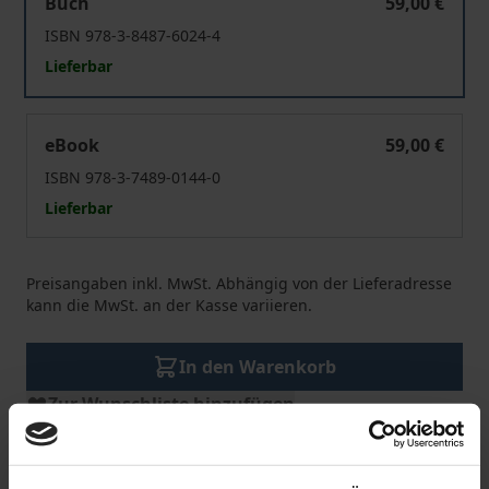
Buch
59,00 €
ISBN 978-3-8487-6024-4
Lieferbar
Agonale Demokratie und Staat
eBook
59,00 €
ISBN 978-3-7489-0144-0
Lieferbar
Preisangaben inkl. MwSt. Abhängig von der Lieferadresse
kann die MwSt. an der Kasse variieren.
In den Warenkorb
Zur Wunschliste hinzufügen
Hinweise zu Versandkosten