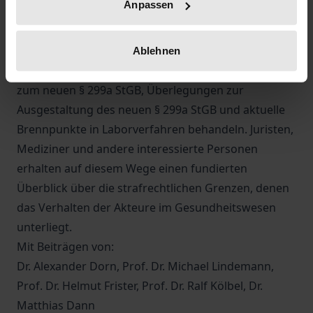
Anpassen
und Wissenschaftlern gehaltenen Referate, die
strafrechtliche Risiken in der Chefarztambulanz,
strafrechtliche Haftung von Entscheidungsträgern
Ablehnen
im Krankenhaus, kriminologische Vorüberlegungen
zum neuen § 299a StGB, Überlegungen zur
Ausgestaltung des neuen § 299a StGB und aktuelle
Brennpunkte in Laborverfahren behandeln. Juristen,
Mediziner und andere interessierte Personen
erhalten auf diesem Wege einen fundierten
Überblick über die strafrechtlichen Grenzen, denen
das Verhalten der Akteure im Gesundheitswesen
unterliegt.
Mit Beiträgen von:
Dr. Alexander Dorn, Prof. Dr. Michael Lindemann,
Prof. Dr. Helmut Frister, Prof. Dr. Ralf Kölbel, Dr.
Matthias Dann