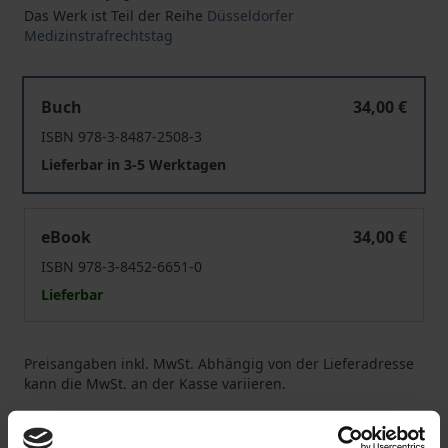
Das Werk ist Teil der Reihe
Düsseldorfer
Medizinstrafrechtstag
Aktuelle Entwicklungen im Medizinstrafrecht
Buch
34,00 €
ISBN 978-3-8487-2508-3
Lieferbar in 3-5 Werktagen
Aktuelle Entwicklungen im Medizinstrafrecht
eBook
34,00 €
ISBN 978-3-8452-6651-0
Lieferbar
Preisangaben inkl. MwSt. Abhängig von der Lieferadresse
kann die MwSt. an der Kasse variieren.
In den Warenkorb