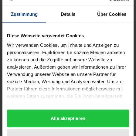
Zur Wunschliste hinzufügen
Zustimmung
Details
Über Cookies
Hinweise zu Versandkosten
Diese Webseite verwendet Cookies
Wir verwenden Cookies, um Inhalte und Anzeigen zu
Beschreibung
personalisieren, Funktionen für soziale Medien anbieten
zu können und die Zugriffe auf unsere Website zu
Das Arztstrafrecht steht mehr denn je im Fokus der
analysieren. Außerdem geben wir Informationen zu Ihrer
öffentlichen und fachwissenschaftlichen
Verwendung unserer Website an unsere Partner für
Aufmerksamkeit. Die Aufgabenfelder der auf dem
soziale Medien, Werbung und Analysen weiter. Unsere
Partner führen diese Informationen möglicherweise mit
Gebiet des Medizinrechts tätigen Juristen sind so
weiteren Daten zusammen, die Sie ihnen bereitgestellt
vielseitig wie verschieden. Dem dadurch für die
haben oder die sie im Rahmen Ihrer Nutzung der Dienste
Betroffenen und für die anwaltliche Beratungspraxis
gesammelt haben.
entstandenen Orientierungsbedarf widmete sich
Alle akzeptieren
der 5. Düsseldorfer Medizinstrafrechtstag.
Der Tagungsband dokumentiert die von Praktikern