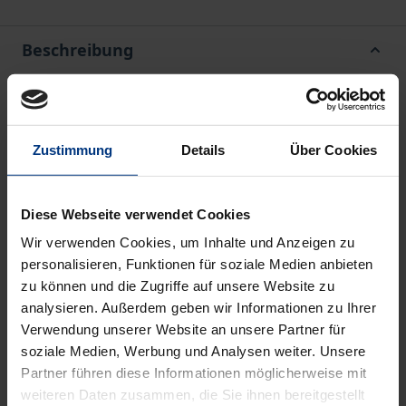
Beschreibung
Norbert Thurow hat mehr als 25 Jahre in den
Verbänden der Tonträgerhersteller und der GVL
Zustimmung
Details
Über Cookies
gewirkt und dabei immer wieder auf die
Entwicklung des deutschen und internationalen
Urheberrechts Einfluß genommen. Die Beiträge des
Diese Webseite verwendet Cookies
Bandes spiegeln die thematische Spannbreite seines
Wir verwenden Cookies, um Inhalte und Anzeigen zu
Wirkens wider.
personalisieren, Funktionen für soziale Medien anbieten
Aus dem Inhalt:
zu können und die Zugriffe auf unsere Website zu
Prof. Dr. Manfred Rehbinder: Laudatio • Dr. Jörg
analysieren. Außerdem geben wir Informationen zu Ihrer
Verwendung unserer Website an unsere Partner für
Reinbothe: Perspektiven für den Schutz des
soziale Medien, Werbung und Analysen weiter. Unsere
geistigen Eigentums in der Europäischen
Partner führen diese Informationen möglicherweise mit
Gemeinschaft • Prof. Dr. Dr. h.c. Adolf Dietz: Die
weiteren Daten zusammen, die Sie ihnen bereitgestellt