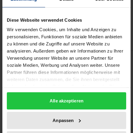
In den Warenkorb
Diese Webseite verwendet Cookies
Zur Wunschliste hinzufügen
Hinweise zu Versandkosten
Wir verwenden Cookies, um Inhalte und Anzeigen zu
personalisieren, Funktionen für soziale Medien anbieten
zu können und die Zugriffe auf unsere Website zu
analysieren. Außerdem geben wir Informationen zu Ihrer
Beschreibung
Verwendung unserer Website an unsere Partner für
soziale Medien, Werbung und Analysen weiter. Unsere
Partner führen diese Informationen möglicherweise mit
In dem interdisziplinär angelegten Werk zeigt Max
weiteren Daten zusammen, die Sie ihnen bereitgestellt
Wimmer auf, dass durch den Einsatz
haben oder die sie im Rahmen Ihrer Nutzung der Dienste
algorithmusbasierter
gesammelt haben.
Entscheidungsfindungssysteme (sog. ADM-Systeme)
Alle akzeptieren
ein nach dem geltenden Recht zulässiger Beitrag zur
Reduzierung diskriminierender
Anpassen
Auswahlentscheidungen geleistet werden kann.