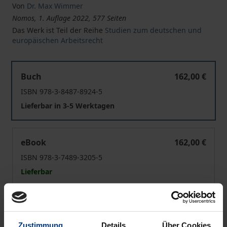
Von
Dr. Max Wimmer
Nomos, 1. Auflage 2022, 577 Seiten
Das Werk ist Teil der Reihe
Studien zum deutschen und
europäischen Arbeitsrecht
Algorithmusbasierte Entscheidungsfindung als Methode 
Buch
162,00 €
ISBN 978-3-8487-8924-5
Lieferbar in 3-5 Werktagen
Algorithmusbasierte Entscheidungsfindung als Methode 
eBook
162,00 €
ISBN 978-3-7489-3205-5
Lieferbar
Preisangaben inkl. MwSt. Abhängig von der Lieferadresse
kann die MwSt. an der Kasse variieren.
Zustimmung
Details
Über Cookies