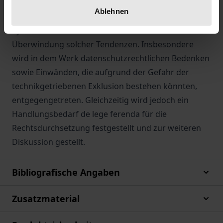
Während menschliche Entscheidungsfindung zu
Ablehnen
Diskriminierungstendenzen führt, liegt im ADM-
System die rechtskonforme Chance zur
Überwindung solcher Tendenzen. Insbesondere
wird in dem Werk datenschutzrechtlichen Bedenken
sowie Einwänden, die aufgrund der Gefahr der
technikgetriebenen Exklusion bestehen könnten,
entgegengetreten. Gleichzeitig wird jedoch ein
Handlungsbedarf de lege ferenda für die
Rechtsdurchsetzung festgestellt und zur weiteren
Diskussion gestellt.
Bibliografische Angaben
Zusatzmaterial