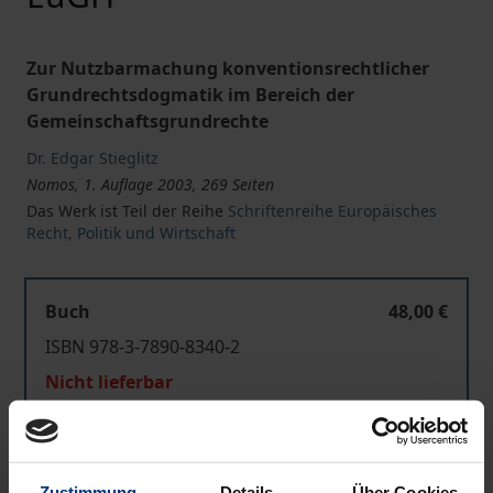
Zur Nutzbarmachung konventionsrechtlicher
Grundrechtsdogmatik im Bereich der
Gemeinschaftsgrundrechte
Dr. Edgar Stieglitz
Nomos, 1. Auflage 2003, 269 Seiten
Das Werk ist Teil der Reihe
Schriftenreihe Europäisches
Recht, Politik und Wirtschaft
Buch
48,00 €
ISBN 978-3-7890-8340-2
Nicht lieferbar
In den Warenkorb
Zustimmung
Details
Über Cookies