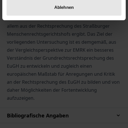
Vergleichsmaßstab bietet sich das
Ablehnen
Grundrechtsverständnis der Europäischen
Menschenrechtskonvention an, so wie es sich vor
allem aus der Rechtsprechung des Straßburger
Menschenrechtsgerichtshofs ergibt. Das Ziel der
vorliegenden Untersuchung ist es demgemäß, aus
der Vergleichsperspektive zur EMRK ein besseres
Verständnis der Grundrechtsrechtsprechung des
EuGH zu entwickeln und zugleich einen
europäischen Maßstab für Anregungen und Kritik
an der Rechtsprechung des EuGH zu bilden und von
daher Möglichkeiten der Fortentwicklung
aufzuzeigen.
Bibliografische Angaben