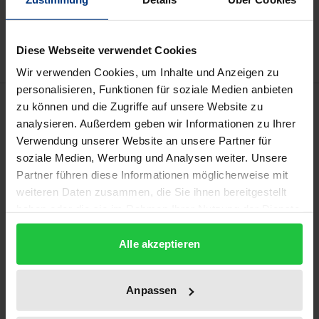
Zur Wunschliste hinzufügen
Hinweise zu Versandkosten
Diese Webseite verwendet Cookies
Wir verwenden Cookies, um Inhalte und Anzeigen zu
personalisieren, Funktionen für soziale Medien anbieten
Beschreibung
zu können und die Zugriffe auf unsere Website zu
analysieren. Außerdem geben wir Informationen zu Ihrer
Verwendung unserer Website an unsere Partner für
Der Grundrechtsschutz auf europäischer Ebene ist
soziale Medien, Werbung und Analysen weiter. Unsere
schon seit geraumer Zeit ein bedeutsames Thema
Partner führen diese Informationen möglicherweise mit
der rechtswissenschaftlichen Forschung. In
weiteren Daten zusammen, die Sie ihnen bereitgestellt
Deutschland ist die Grundrechtsjudikatur des
haben oder die sie im Rahmen Ihrer Nutzung der Dienste
Europäischen Gerichtshofs vor allem mit derjenigen
gesammelt haben.
des Bundesverfassungsgerichts verglichen worden.
Alle akzeptieren
Die vorliegende Untersuchung löst sich von dieser
»germanozentrischen« Sicht der Dinge und zieht
Anpassen
eine europäische Vergleichsperspektive heran. Als