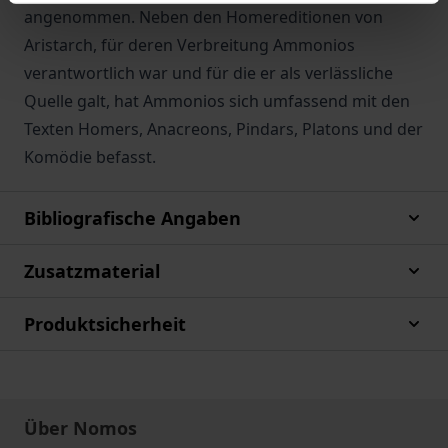
angenommen. Neben den Homereditionen von
Aristarch, für deren Verbreitung Ammonios
verantwortlich war und für die er als verlässliche
Quelle galt, hat Ammonios sich umfassend mit den
Texten Homers, Anacreons, Pindars, Platons und der
Komödie befasst.
Bibliografische Angaben
Zusatzmaterial
Produktsicherheit
Über Nomos