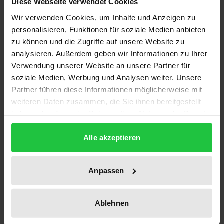
Diese Webseite verwendet Cookies
Wir verwenden Cookies, um Inhalte und Anzeigen zu
personalisieren, Funktionen für soziale Medien anbieten
zu können und die Zugriffe auf unsere Website zu
Beschreibung
analysieren. Außerdem geben wir Informationen zu Ihrer
Verwendung unserer Website an unsere Partner für
Ammonios von Alexandria, der wohl bedeutendste
soziale Medien, Werbung und Analysen weiter. Unsere
Partner führen diese Informationen möglicherweise mit
Schüler Aristarchs und dessen Nachfolger als Leiter
weiteren Daten zusammen, die Sie ihnen bereitgestellt
der Bibliothek von Alexandria, spielt eine zentrale
haben oder die sie im Rahmen Ihrer Nutzung der Dienste
Rolle in der Geschichte der hellenistischen
gesammelt haben.
Philologie. In der hier vorliegenden kritischen
Alle akzeptieren
Edition werden die 11 Testimonien und 31
Fragmente, die Ammonios zugeschrieben werden,
Anpassen
erstmals systematisch zusammengetragen, ins
Italienische übersetzt, umfassend kommentiert und
Ablehnen
analysiert. So wird gezeigt, dass das Werk von
Ammonios weitaus umfangreicher ist als bislang