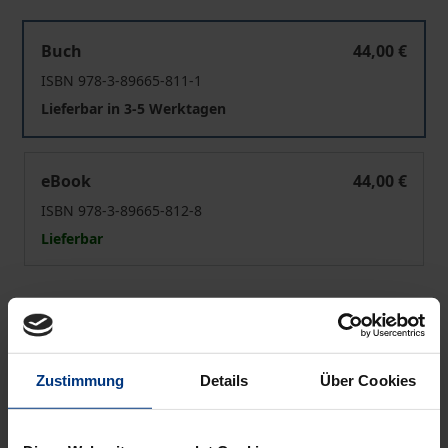
Ammonio di Alessandria
Buch
44,00 €
ISBN 978-3-89665-811-1
Lieferbar in 3-5 Werktagen
Ammonio di Alessandria
eBook
44,00 €
ISBN 978-3-89665-812-8
Lieferbar
Preisangaben inkl. MwSt. Abhängig von der Lieferadresse
kann die MwSt. an der Kasse variieren.
Zustimmung
Details
Über Cookies
In den Warenkorb
Zur Wunschliste hinzufügen
Hinweise zu Versandkosten