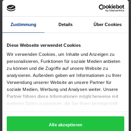
In den Warenkorb
Zur Wunschliste hinzufügen
Hinweise zu Versandkosten
Zustimmung
Details
Über Cookies
Diese Webseite verwendet Cookies
Beschreibung
Wir verwenden Cookies, um Inhalte und Anzeigen zu
personalisieren, Funktionen für soziale Medien anbieten
zu können und die Zugriffe auf unsere Website zu
Dieser Band beschäftigt sich mit der Frage, wie
analysieren. Außerdem geben wir Informationen zu Ihrer
israelbezogener Antisemitismus im Online-
Verwendung unserer Website an unsere Partner für
Kommentarbereich von Qualitätsmedien sprachlich
soziale Medien, Werbung und Analysen weiter. Unsere
vermittelt wird. Hierfür wurde eine
Partner führen diese Informationen möglicherweise mit
korpuslinguistische Analyse von mehr als 6.000
weiteren Daten zusammen, die Sie ihnen bereitgestellt
Leserkommentaren auf den Webseiten der
haben oder die sie im Rahmen Ihrer Nutzung der Dienste
gesammelt haben.
linksliberalen Zeitungen „Die Zeit“ und „The
Alle akzeptieren
Guardian“ vorgenommen.