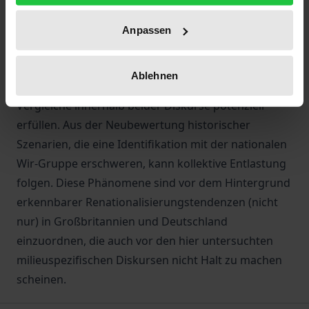
Der Fokus lag auf der sprachlichen Beschaffenheit
jener Äußerungen, mit welchen Israel einerseits mit
Anpassen
NS-Deutschland, andererseits mit Großbritannien
während der Ära des Kolonialismus verglichen wird,
Ablehnen
und welche kommunikativen Funktionen diese
Vergleiche innerhalb beider Diskurse potenziell
erfüllen. Aus der Neubewertung historischer
Szenarien, die eine Identifikation mit der nationalen
Wir-Gruppe erschweren, kann kollektive Entlastung
folgen. Diese Phänomene sind vor dem Hintergrund
erkennbarer Renationalisierungstendenzen (nicht
nur) in Großbritannien und Deutschland
einzuordnen, die auch vor den hier untersuchten
milieuspezifischen Diskursen nicht Halt zu machen
scheinen.