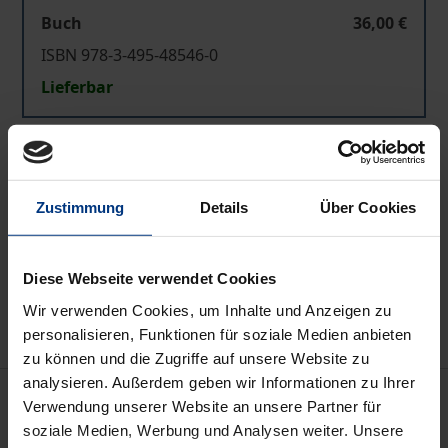
Buch
36,00 €
ISBN 978-3-495-48546-0
Lieferbar
Preisangaben inkl. MwSt. Abhängig von der Lieferadresse
kann die MwSt. an der Kasse variieren.
Zustimmung
Details
Über Cookies
In den Warenkorb
Zur Wunschliste hinzufügen
Diese Webseite verwendet Cookies
Hinweise zu Versandkosten
Wir verwenden Cookies, um Inhalte und Anzeigen zu
personalisieren, Funktionen für soziale Medien anbieten
zu können und die Zugriffe auf unsere Website zu
analysieren. Außerdem geben wir Informationen zu Ihrer
Beschreibung
Verwendung unserer Website an unsere Partner für
soziale Medien, Werbung und Analysen weiter. Unsere