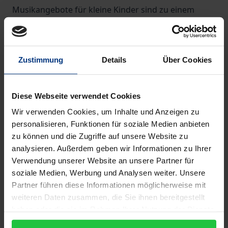
Musikangebote für kleine Kinder sind zu einem
brandaktuellen Thema in der gegenwärtigen
Bildungsdiskussion geworden. Können alle Kinder
von musikalischer Förderung profitieren oder nur
Zustimmung
Details
Über Cookies
die musikalisch besonders begabten? Wann kann
oder soll man mit der Früherziehung beginnen? Wie
lernen Kinder überhaupt und was können sie schon?
Diese Webseite verwendet Cookies
In den einzelnen Kapiteln des Buches werden
Wir verwenden Cookies, um Inhalte und Anzeigen zu
allgemeine lerntheoretische Grundlagen und
personalisieren, Funktionen für soziale Medien anbieten
zu können und die Zugriffe auf unsere Website zu
entwicklungsbedingte Vorgänge vor dem
analysieren. Außerdem geben wir Informationen zu Ihrer
Hintergrund der Erkenntnisse aus der
Verwendung unserer Website an unsere Partner für
Hirnforschung in verständlicher Form
soziale Medien, Werbung und Analysen weiter. Unsere
zusammengetragen. Das Buch richtet sich an alle,
Partner führen diese Informationen möglicherweise mit
die sich für musikalisches Lernen interessieren oder
weiteren Daten zusammen, die Sie ihnen bereitgestellt
beruflich damit zu tun haben, also an Musiklehrer
haben oder die sie im Rahmen Ihrer Nutzung der Dienste
gesammelt haben.
und Eltern, Ausbilder und Studierende, an