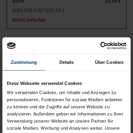
Buch
29,50 €
ISBN 978-3-921255-16-2
Nicht lieferbar
In den Warenkorb
Zur Wunschliste hinzufügen
Hinweise zu Versandkosten
Zustimmung
Details
Über Cookies
Diese Webseite verwendet Cookies
Beschreibung
Wir verwenden Cookies, um Inhalte und Anzeigen zu
personalisieren, Funktionen für soziale Medien anbieten
zu können und die Zugriffe auf unsere Website zu
Das Kulturphänomen Sport ist in den letzten Jahren
analysieren. Außerdem geben wir Informationen zu Ihrer
zunehmend in den Blickpunkt der historischen
Verwendung unserer Website an unsere Partner für
Forschung gerückt. Das gilt in besonderem Maße
soziale Medien, Werbung und Analysen weiter. Unsere