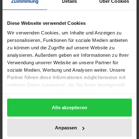
Zustimmung
Details
Über Cookies
Was verstand man im 19. Jahrhundert unter
,Anormalität'? Wie ließ sie sich psychologisch, aber
Diese Webseite verwendet Cookies
auch religiös jeweils erklären? Wie wurde sie
Wir verwenden Cookies, um Inhalte und Anzeigen zu
behandelt, wer war für sie zuständig und wo waren
personalisieren, Funktionen für soziale Medien anbieten
die Orte, an denen ihre Behandlung vollzogen
zu können und die Zugriffe auf unsere Website zu
analysieren. Außerdem geben wir Informationen zu Ihrer
wurde? Die vorliegende religionswissenschaftliche
Verwendung unserer Website an unsere Partner für
Untersuchung beschreibt anhand dieser Fragen die
soziale Medien, Werbung und Analysen weiter. Unsere
Entstehungsgeschichte der Psychologie und
Partner führen diese Informationen möglicherweise mit
Psychiatrie in einer neuen, anderen Perspektive,
weiteren Daten zusammen, die Sie ihnen bereitgestellt
indem sie sie als Teil der europäischen
haben oder die sie im Rahmen Ihrer Nutzung der Dienste
Religionsgeschichte des 19. und frühen 20.
gesammelt haben.
Alle akzeptieren
Jahrhunderts thematisiert. Im Zentrum des
Interesses stehen daher die religiösen Dimensionen
dieses Prozesses von Verwissenschaftlichung, der
Anpassen
am Beispiel von Diskursen zu ,Anormalität' genauer