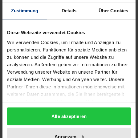
Zustimmung
Details
Über Cookies
Preisangaben inkl. MwSt. Abhängig von der Lieferadresse
kann die MwSt. an der Kasse variieren.
Diese Webseite verwendet Cookies
In den Warenkorb
Wir verwenden Cookies, um Inhalte und Anzeigen zu
Zur Wunschliste hinzufügen
personalisieren, Funktionen für soziale Medien anbieten
Hinweise zu Versandkosten
zu können und die Zugriffe auf unsere Website zu
analysieren. Außerdem geben wir Informationen zu Ihrer
Verwendung unserer Website an unsere Partner für
soziale Medien, Werbung und Analysen weiter. Unsere
Beschreibung
Partner führen diese Informationen möglicherweise mit
weiteren Daten zusammen, die Sie ihnen bereitgestellt
haben oder die sie im Rahmen Ihrer Nutzung der Dienste
Diese transdisziplinäre Arbeit entwickelt ein neues
gesammelt haben.
Unternehmensmodell für Genossenschaften: Die
Alle akzeptieren
Vollgenossenschaft, die eine regional abgestützte,
nachhaltige, klimaschonende und friedvolle
Wirtschafts- und Lebensweise ermöglicht. Die
Anpassen