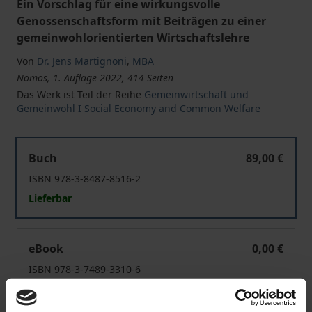
Ein Vorschlag für eine wirkungsvolle
Genossenschaftsform mit Beiträgen zu einer
gemeinwohlorientierten Wirtschaftslehre
Von
Dr. Jens Martignoni
,
MBA
Nomos, 1. Auflage 2022, 414 Seiten
Das Werk ist Teil der Reihe
Gemeinwirtschaft und
Gemeinwohl I Social Economy and Common Welfare
Ansätze zur Entwicklung eines neuen Vollgenossenscha
Buch
89,00 €
ISBN 978-3-8487-8516-2
Lieferbar
Ansätze zur Entwicklung eines neuen Vollgenossenscha
eBook
0,00 €
ISBN 978-3-7489-3310-6
Lieferbar