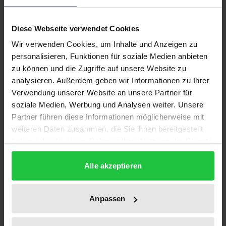
Mit der wachsenden internationalen Verflechtung
der Wirtschaft scheinen den Unternehmen immer
Diese Webseite verwendet Cookies
größere Freiheiten bei der Wahl ihres Standorts
Wir verwenden Cookies, um Inhalte und Anzeigen zu
zuzufallen. Gleichzeitig mehren sich auf regionaler
personalisieren, Funktionen für soziale Medien anbieten
Ebene die Anstrengungen – nicht zuletzt im Gefolge
zu können und die Zugriffe auf unsere Website zu
der deutschen Vereinigung –, Firmen zu einer
analysieren. Außerdem geben wir Informationen zu Ihrer
Ansiedlung zu bewegen.
Verwendung unserer Website an unsere Partner für
Diese Ausgangslage dient zum Anlaß, das
soziale Medien, Werbung und Analysen weiter. Unsere
regionalpolitische Instrument der
Partner führen diese Informationen möglicherweise mit
weiteren Daten zusammen, die Sie ihnen bereitgestellt
Ansiedlungsförderung einer grundlegenden
haben oder die sie im Rahmen Ihrer Nutzung der Dienste
Neubewertung zu unterziehen. Die Autoren –
gesammelt haben.
Wissenschaftlerinnen und Wissenschaftler am
Alle akzeptieren
Institut für Wirtschaftsforschung Halle – fragen in
ihrer Studie zunächst, welche Gründe in einer
Anpassen
Marktwirtschaft überhaupt dafür sprechen, auf
unternehmerische Standortentscheidungen