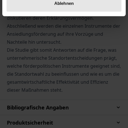
einzuwirken. Danach geben sie einen Überblick über
Ablehnen
die verschiedenen Theorien der Standortwahl und
diskutieren deren Erklärungsvermögen.
Abschließend werden die einzelnen Instrumente der
Ansiedlungsförderung auf ihre Vorzüge und
Nachteile hin untersucht.
Die Studie gibt somit Antworten auf die Frage, was
unternehmerische Standortentscheidungen prägt,
welche förderpolitischen Instrumente geeignet sind,
die Standortwahl zu beeinflussen und wie es um die
gesamtwirtschaftliche Effektivität und Effizienz
dieser Maßnahmen steht.
Bibliografische Angaben
Produktsicherheit