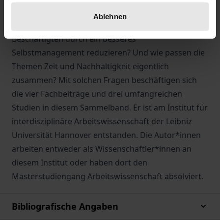
die Einführung agiler Arbeitsformen auf die
Ablehnen
Zeitnutzung aus? Lässt sich die Erschöpfung der
Beschäftigten durch ein besseres
Selbstmanagement reduzieren? Und wie passen die
Themen Zeit und Nachhaltigkeit eigentlich
zusammen? Mit solchen Fragen beschäftigen sich
die vier Fachbeiträge und drei umfangreichen
Studien in diesem Sammelband. Er ist am Institut für
interdisziplinäre Arbeitswissenschaft der Leibniz
Universität Hannover entstanden. Die Autor*innen
arbeiten entweder als Wissenschaftler*innen an
diesem Institut oder haben dort den
Masterstudiengang Arbeitswissenschaft absolviert.
Bibliografische Angaben