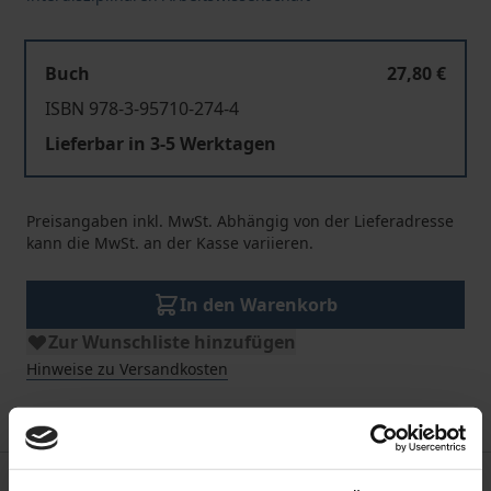
Buch
27,80 €
ISBN 978-3-95710-274-4
Lieferbar in 3-5 Werktagen
Preisangaben inkl. MwSt. Abhängig von der Lieferadresse
kann die MwSt. an der Kasse variieren.
In den Warenkorb
Zur Wunschliste hinzufügen
Hinweise zu Versandkosten
Beschreibung