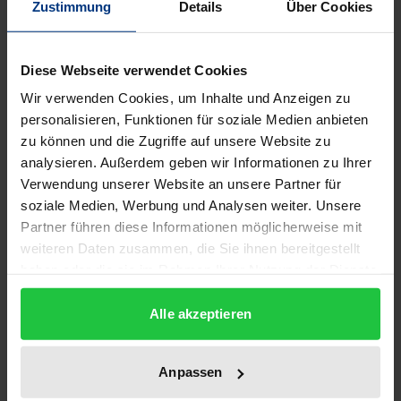
Zustimmung
Details
Über Cookies
Die Zeit ist ein zentrales Strukturprinzip moderner
Gesellschaften und der Arbeit in Organisationen.
Diese Webseite verwendet Cookies
Viele berufliche und private Herausforderungen
Wir verwenden Cookies, um Inhalte und Anzeigen zu
hängen mit Zeitknappheit, dringenden Terminen,
personalisieren, Funktionen für soziale Medien anbieten
zu können und die Zugriffe auf unsere Website zu
Überstunden sowie Beschleunigung zusammen. Die
analysieren. Außerdem geben wir Informationen zu Ihrer
Menschen wünschen sich demgegenüber mehr
Verwendung unserer Website an unsere Partner für
Eigenzeit, Flexibilität, Entschleunigung und
soziale Medien, Werbung und Analysen weiter. Unsere
Auszeiten. Innerhalb der Arbeitswissenschaft wurde
Partner führen diese Informationen möglicherweise mit
dem Zusammenhang von Arbeit und Zeit schon
weiteren Daten zusammen, die Sie ihnen bereitgestellt
lange eine besondere Aufmerksamkeit gewidmet. In
haben oder die sie im Rahmen Ihrer Nutzung der Dienste
gesammelt haben.
Unternehmen hat sich das Arbeitszeitmanagement
Alle akzeptieren
in den letzten Jahren zu einem zentralen
Handlungsfeld der Personalpolitik entwickelt. Wie
sollen mobiles Arbeiten, Teilzeitführung, Sabbaticals
Anpassen
und Workation organisiert werden? Wie wirkt sich