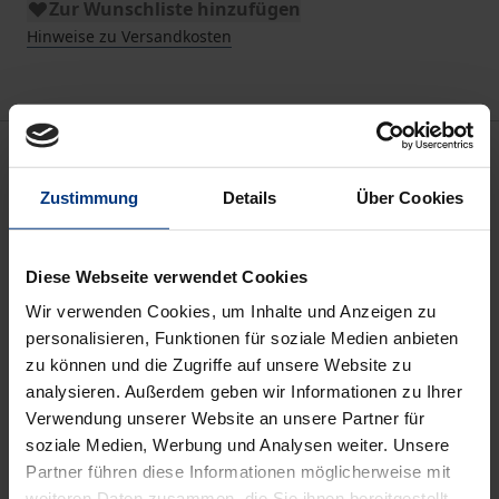
Zur Wunschliste hinzufügen
Hinweise zu Versandkosten
Beschreibung
Zustimmung
Details
Über Cookies
Seit Bestehen des Kündigungsschutzgesetzes wird
in Politik, Gesellschaft und Wirtschaft über seine
Diese Webseite verwendet Cookies
potenziellen Auswirkungen auf den Arbeitsmarkt
und die Beschäftigung diskutiert. Das Kernstück und
Wir verwenden Cookies, um Inhalte und Anzeigen zu
personalisieren, Funktionen für soziale Medien anbieten
zugleich den zentralen Streitpunkt bei einer Vielzahl
zu können und die Zugriffe auf unsere Website zu
betriebsbedingter Kündigungen bilden die
analysieren. Außerdem geben wir Informationen zu Ihrer
gesetzlichen Regelungen zur Sozialauswahl.
Verwendung unserer Website an unsere Partner für
soziale Medien, Werbung und Analysen weiter. Unsere
Obwohl den Regelungen zur Sozialauswahl, deren
Partner führen diese Informationen möglicherweise mit
Anwendung in und mögliche Folgen für die Praxis
weiteren Daten zusammen, die Sie ihnen bereitgestellt