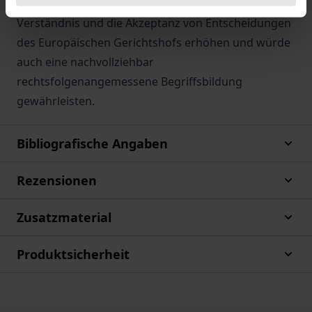
transparent funktionale Betrachtung das
Verständnis und die Akzeptanz von Entscheidungen
des Europäischen Gerichtshofs erhöhen und würde
auch eine nachvollziehbar
rechtsfolgenangemessene Begriffsbildung
gewährleisten.
Bibliografische Angaben
Rezensionen
Zusatzmaterial
Produktsicherheit