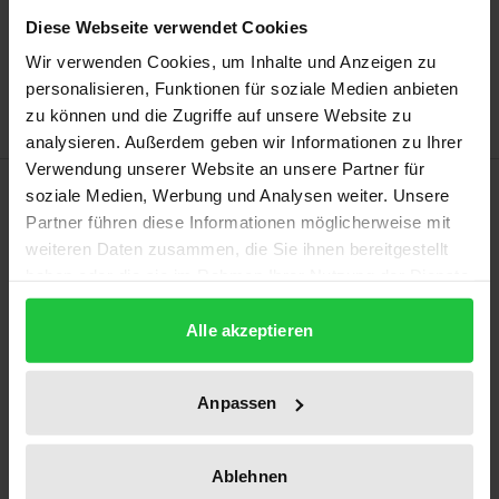
In den Warenkorb
Diese Webseite verwendet Cookies
Zur Wunschliste hinzufügen
Wir verwenden Cookies, um Inhalte und Anzeigen zu
Hinweise zu Versandkosten
personalisieren, Funktionen für soziale Medien anbieten
zu können und die Zugriffe auf unsere Website zu
analysieren. Außerdem geben wir Informationen zu Ihrer
Verwendung unserer Website an unsere Partner für
Beschreibung
soziale Medien, Werbung und Analysen weiter. Unsere
Partner führen diese Informationen möglicherweise mit
weiteren Daten zusammen, die Sie ihnen bereitgestellt
Der Verfasser plädiert für ein funktionales
haben oder die sie im Rahmen Ihrer Nutzung der Dienste
Verständnis von den Arbeitnehmerbegriffen im
gesammelt haben.
Unionsrecht. Die sogenannte Lawrie-Blum-Formel,
Alle akzeptieren
Ergebnis nur beobachtender Begriffsbildung, könne
einzig ein Ausgangspunkt für die
Anpassen
Begriffsbestimmung sein, sei aber darüber hinaus
ungeeignet für ein rechtsaktübergreifendes
Begriffsverständnis. Demgegenüber würde eine
Ablehnen