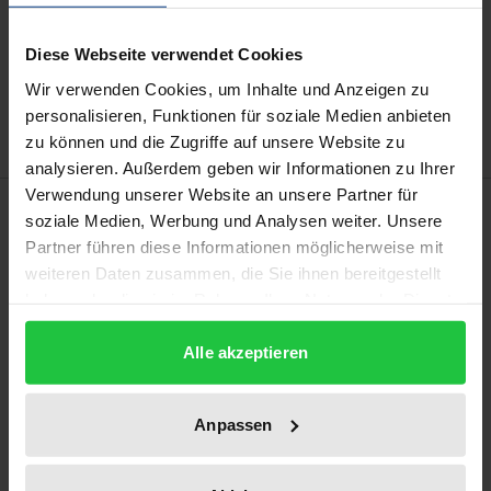
In den Warenkorb
Diese Webseite verwendet Cookies
Zur Wunschliste hinzufügen
Wir verwenden Cookies, um Inhalte und Anzeigen zu
Hinweise zu Versandkosten
personalisieren, Funktionen für soziale Medien anbieten
zu können und die Zugriffe auf unsere Website zu
analysieren. Außerdem geben wir Informationen zu Ihrer
Verwendung unserer Website an unsere Partner für
Beschreibung
soziale Medien, Werbung und Analysen weiter. Unsere
Partner führen diese Informationen möglicherweise mit
Die Aufrechterhaltung der Arbeitsabläufe stellt das
weiteren Daten zusammen, die Sie ihnen bereitgestellt
haben oder die sie im Rahmen Ihrer Nutzung der Dienste
Interesse eines jeden Arbeitgebers während eines
gesammelt haben.
Arbeitskampfes dar. Hierzu bedienten sich
Alle akzeptieren
Arbeitgeber unter anderem des Einsatzes von
Leiharbeitnehmern als Streikbrecher. Diese
Möglichkeit entzog der Gesetzgeber Arbeitgebern
Anpassen
durch die Novellierung des § 11 Abs. 5 AÜG. Mit Blick
auf die hierbei zugrunde gelegten Gesetzesmotive