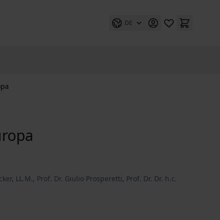
DE
opa
uropa
cker
,
LL.M.
,
Prof. Dr. Giulio Prosperetti
,
Prof. Dr. Dr. h.c.