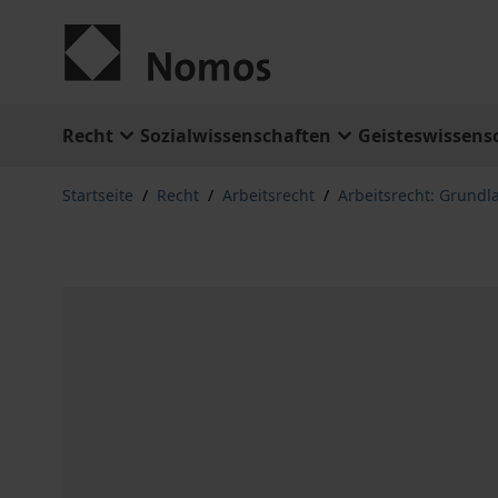
Zum Inhalt springen
Recht
Sozialwissenschaften
Geisteswissens
Startseite
/
Recht
/
Arbeitsrecht
/
Arbeitsrecht: Grund