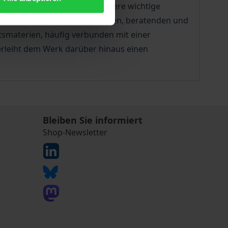
-Organisationen prägen. Weitere wichtige
s in seiner wissenschaftlichen, beratenden und
tsmaterien, häufig verbunden mit einer
erleiht dem Werk darüber hinaus einen
Bleiben Sie informiert
Shop-Newsletter