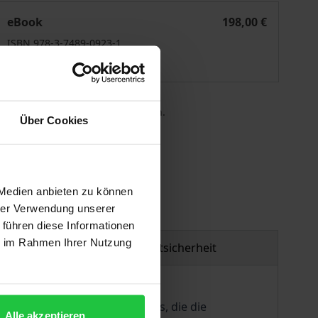
rbeits- und Sozialrecht für Europa
eBook
198,00 €
ISBN 978-3-7489-0923-1
Lieferbar
 die MwSt. an der Kasse variieren.
Über Cookies
gen
 Medien anbieten zu können
hrer Verwendung unserer
 führen diese Informationen
ie im Rahmen Ihrer Nutzung
Produktsicherheit
 des Arbeits- und Sozialrechts, die die
Alle akzeptieren