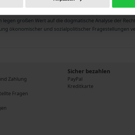
n den einzelnen Ländern, auf europäischer Ebene und in UN
it wird dem Themenspektrum Rechnung getragen, das Fuch
en legen großen Wert auf die dogmatische Analyse der Rech
hung ökonomischer und sozialpolitischer Fragestellungen v
Sicher bezahlen
und Zahlung
PayPal
Kreditkarte
tellte Fragen
gen