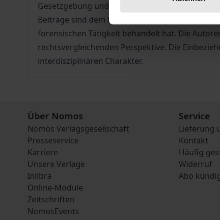
Gesetzgebung und sozialpolitische Diskussion i
Beiträge sind dem Haftungsrecht gewidmet. Dam
forensischen Tätigkeit behandelt hat. Die Autor
rechtsvergleichenden Perspektive. Die Einbezie
interdisziplinären Charakter.
Über Nomos
Service
Nomos Verlagsgesellschaft
Lieferung 
Presseservice
Kontakt
Karriere
Häufig ges
Unsere Verlage
Widerruf
Inlibra
Abo kündi
Online-Module
Zeitschriften
NomosEvents