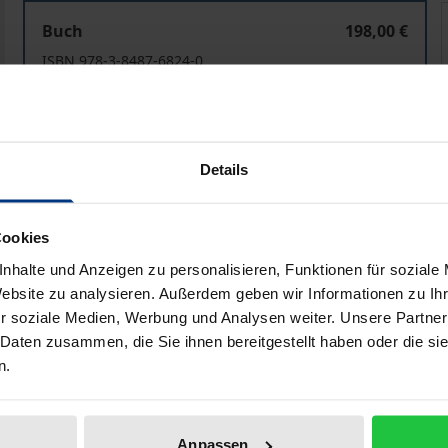
Arbeits- und Sozialrecht für Europa
A
Buch
198,00 €
ISBN 978-3-8487-6824-0
Lieferbar
Preisangaben inkl. MwSt. Abhängig von der Lieferadresse kann
Details
In den Warenkorb
Zur Wunschliste hinzufü
Cookies
Hinweise zu Versandkosten
nhalte und Anzeigen zu personalisieren, Funktionen für soziale
Website zu analysieren. Außerdem geben wir Informationen zu I
r soziale Medien, Werbung und Analysen weiter. Unsere Partner
 Daten zusammen, die Sie ihnen bereitgestellt haben oder die s
liografische Angaben
Zusatzmaterial
n.
mitteln ein Spiegelbild der zentralen und aktuellen Themen
Anpassen