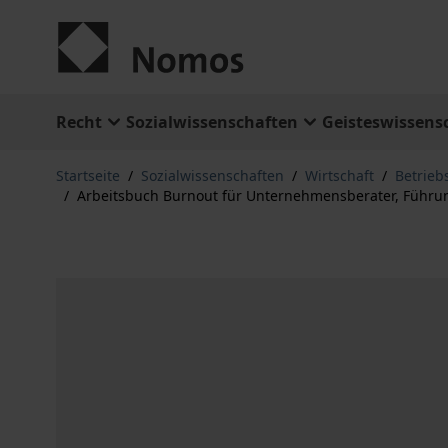
Zum Inhalt springen
Recht
Sozialwissenschaften
Geisteswissens
Startseite
/
Sozialwissenschaften
/
Wirtschaft
/
Betrieb
/
Arbeitsbuch Burnout für Unternehmensberater, Führun