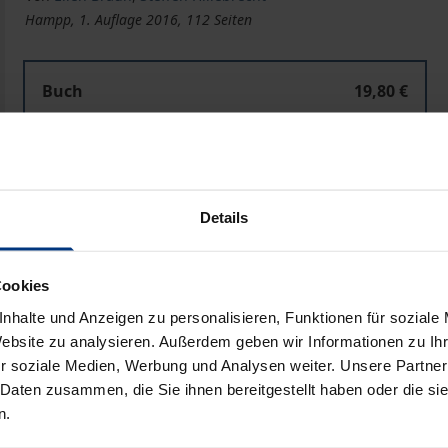
Hampp, 1. Auflage 2016, 112 Seiten
Buch
19,80 €
ISBN 978-3-95710-070-2
Lieferbar
Details
Preisangaben inkl. MwSt. Abhängig von der Lieferadresse kann
In den Warenkorb
Zur Wunschliste hinzufü
Cookies
Hinweise zu Versandkosten
nhalte und Anzeigen zu personalisieren, Funktionen für soziale
Website zu analysieren. Außerdem geben wir Informationen zu I
r soziale Medien, Werbung und Analysen weiter. Unsere Partner
 Daten zusammen, die Sie ihnen bereitgestellt haben oder die s
n.
Bibliografische Angaben