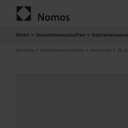
Zum Inhalt springen
Recht
Sozialwissenschaften
Geisteswissens
Startseite
/
Geisteswissenschaften
/
Geschichte
/
20. J