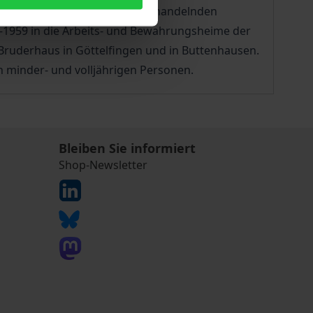
e Studie beleuchtet sowohl die handelnden
–1959 in die Arbeits- und Bewahrungsheime der
 Bruderhaus in Göttelfingen und in Buttenhausen.
n minder- und volljährigen Personen.
Bleiben Sie informiert
Shop-Newsletter