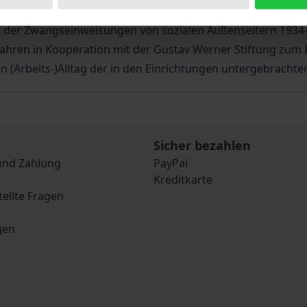
tens wurden sie stigmatisiert und verfolgt. Die vorliegend
is der Zwangseinweisungen von sozialen Außenseitern 1934
-Jahren in Kooperation mit der Gustav Werner Stiftung zum
(Arbeits-)Alltag der in den Einrichtungen untergebrachte
Sicher bezahlen
und Zahlung
PayPal
Kreditkarte
tellte Fragen
gen