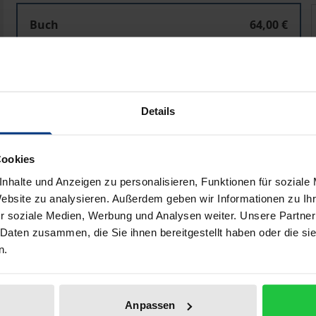
Arbeitsscheu, verwahrlost, gefährdet
Buch
64,00 €
ISBN 978-3-7560-1582-5
Lieferbar
Details
Preisangaben inkl. MwSt. Abhängig von der Lieferadresse kann
In den Warenkorb
Zur Wunschliste hinzufü
Cookies
Hinweise zu Versandkosten
nhalte und Anzeigen zu personalisieren, Funktionen für soziale
Website zu analysieren. Außerdem geben wir Informationen zu I
r soziale Medien, Werbung und Analysen weiter. Unsere Partner
 Daten zusammen, die Sie ihnen bereitgestellt haben oder die s
liografische Angaben
Zusatzmaterial
n.
Anpassen
n Nachkriegsjahren herrschte in Deutschland ein restrikti