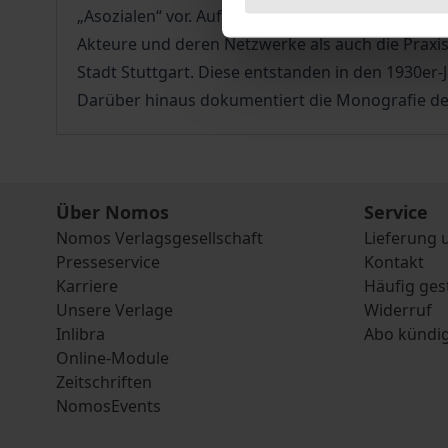
„Asozialen“ vor. Aufgrund ihres devianten Verhal
Akteure und deren Netzwerke als auch die Prax
Stadt Stuttgart. Diese entstanden in den 1930er
Darüber hinaus dokumentiert die Monografie den 
Über Nomos
Service
Nomos Verlagsgesellschaft
Lieferung 
Presseservice
Kontakt
Karriere
Häufig ges
Unsere Verlage
Widerruf
Inlibra
Abo kündi
Online-Module
Zeitschriften
NomosEvents