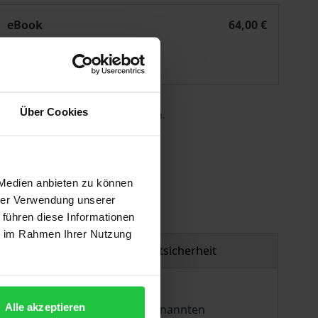
Arbeitsscheu, verwahrlost, gefährdet
eBook
64,00 €
ISBN 978-3-7489-4565-9
Lieferbar
Über Cookies
 die MwSt. an der Kasse variieren.
gen
 Medien anbieten zu können
hrer Verwendung unserer
 führen diese Informationen
ie im Rahmen Ihrer Nutzung
Produktsicherheit
Alle akzeptieren
ver Umgang des Staates mit sogenannten