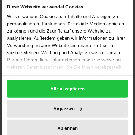
Diese Webseite verwendet Cookies
ISBN
Wir verwenden Cookies, um Inhalte und Anzeigen zu
978-3-495-48763-1
personalisieren, Funktionen für soziale Medien anbieten
zu können und die Zugriffe auf unsere Website zu
Erscheinungsdatum
analysieren. Außerdem geben wir Informationen zu Ihrer
03.12.2015
Verwendung unserer Website an unsere Partner für
soziale Medien, Werbung und Analysen weiter. Unsere
Erscheinungsjahr
Partner führen diese Informationen möglicherweise mit
2015
weiteren Daten zusammen, die Sie ihnen bereitgestellt
haben oder die sie im Rahmen Ihrer Nutzung der Dienste
Verlag
gesammelt haben.
Karl-Alber-Verlag
Alle akzeptieren
Ausgabeart
Anpassen
Hardcover
Sprachen
Ablehnen
deutsch