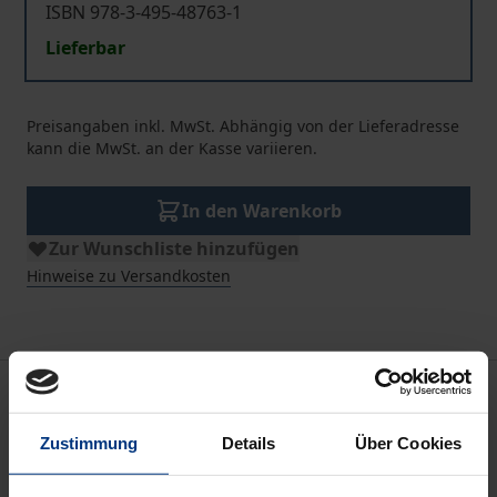
ISBN 978-3-495-48763-1
Lieferbar
Preisangaben inkl. MwSt. Abhängig von der Lieferadresse
kann die MwSt. an der Kasse variieren.
In den Warenkorb
Zur Wunschliste hinzufügen
Hinweise zu Versandkosten
Bibliografische Angaben
Zustimmung
Details
Über Cookies
Auflage
2