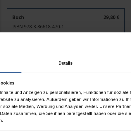
Buch
29,80 €
ISBN 978-3-86618-470-1
Lieferbar
Preisangaben inkl. MwSt. Abhängig von der Lieferadresse kann
Details
In den Warenkorb
Zur Wunschliste hinzufü
Cookies
Hinweise zu Versandkosten
nhalte und Anzeigen zu personalisieren, Funktionen für soziale
Website zu analysieren. Außerdem geben wir Informationen zu I
r soziale Medien, Werbung und Analysen weiter. Unsere Partner
Bibliografische Angaben
 Daten zusammen, die Sie ihnen bereitgestellt haben oder die s
n.