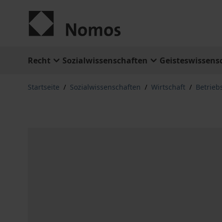
Zum Inhalt springen
Recht
Sozialwissenschaften
Geisteswissens
Startseite
/
Sozialwissenschaften
/
Wirtschaft
/
Betrieb