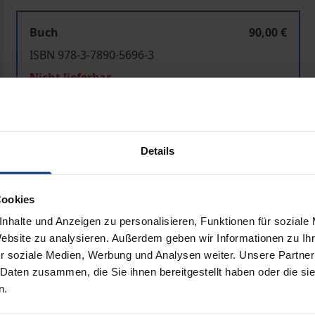
Buch
90,00 €
ISBN 978-3-7890-5696-3
Nicht lieferbar
In den Warenkorb
Zur Wunschliste hinzufü
Details
Hinweise zu Versandkosten
Cookies
nhalte und Anzeigen zu personalisieren, Funktionen für soziale
Bibliografische Angaben
Website zu analysieren. Außerdem geben wir Informationen zu I
r soziale Medien, Werbung und Analysen weiter. Unsere Partner
 Daten zusammen, die Sie ihnen bereitgestellt haben oder die s
hina und die tiefgreifenden wirtschaftlichen Reformen ware
n.
 Faktoren wie konkurrierende Rechtsprechungen, formale