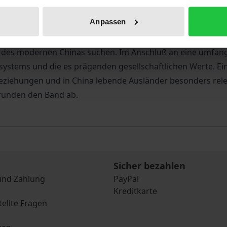
rschweren die Bemühungen, den neuen wirtschaftlichen B
Anpassen
gnen.
t eine verläßliche Quelle für alle dar, die grundlegende In
 des modernen Chinas suchen. Im Anschluß an eine umfangre
systems und die es prägenden gesellschaftlichen Werte. Ei
ziehungen und in China lebende Ausländer besonders releva
 runden den Band ab.
Sicher bezahlen
und Zahlung
PayPal
Kreditkarte
tellte Fragen