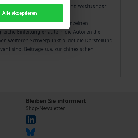
edingungen gerecht zu werden und wachsender
Alle akzeptieren
formationen zum Rechtssystem, einzelnen
iche Einleitung erläutern die Autoren die
nen weiteren Schwerpunkt bildet die Darstellung
nt sind. Beiträge u.a. zur chinesischen
Bleiben Sie informiert
Shop-Newsletter