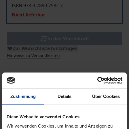
ISBN 978-3-7890-7582-7
Nicht lieferbar
In den Warenkorb
Zur Wunschliste hinzufügen
Hinweise zu Versandkosten
Bibliografische Angaben
Zustimmung
Details
Über Cookies
Auflage
1
Diese Webseite verwendet Cookies
ISBN
Wir verwenden Cookies, um Inhalte und Anzeigen zu