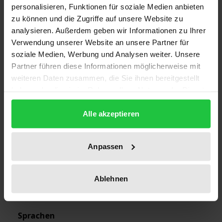
personalisieren, Funktionen für soziale Medien anbieten
978-3-7890-7582-7
zu können und die Zugriffe auf unsere Website zu
analysieren. Außerdem geben wir Informationen zu Ihrer
Untertitel
Verwendung unserer Website an unsere Partner für
Volume III. Socialist Republic of Vietnam Part B
soziale Medien, Werbung und Analysen weiter. Unsere
Partner führen diese Informationen möglicherweise mit
Erscheinungsdatum
weiteren Daten zusammen, die Sie ihnen bereitgestellt
28.11.2002
haben oder die sie im Rahmen Ihrer Nutzung der Dienste
gesammelt haben.
Erscheinungsjahr
Alle akzeptieren
2002
Verlag
Anpassen
Nomos
Ausgabeart
Ablehnen
Softcover
Sprachen