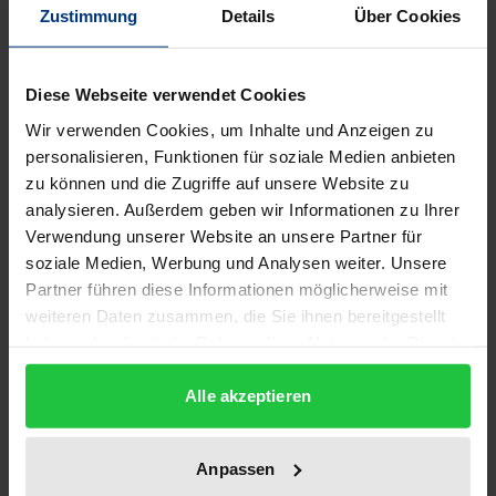
Auflage
Zustimmung
Details
Über Cookies
1
ISBN
Diese Webseite verwendet Cookies
978-3-89913-234-2
Wir verwenden Cookies, um Inhalte und Anzeigen zu
personalisieren, Funktionen für soziale Medien anbieten
Untertitel
zu können und die Zugriffe auf unsere Website zu
Eine vergleichende Studie zu B. Savinkov, J.
analysieren. Außerdem geben wir Informationen zu Ihrer
Osaragi, K. Takahashi und A. Camus
Verwendung unserer Website an unsere Partner für
soziale Medien, Werbung und Analysen weiter. Unsere
Erscheinungsdatum
Partner führen diese Informationen möglicherweise mit
01.01.2002
weiteren Daten zusammen, die Sie ihnen bereitgestellt
haben oder die sie im Rahmen Ihrer Nutzung der Dienste
Erscheinungsjahr
gesammelt haben.
2002
Alle akzeptieren
Verlag
Ergon
Anpassen