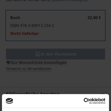
Buch
32,00 €
ISBN 978-3-89913-234-2
Nicht lieferbar
In den Warenkorb
Zur Wunschliste hinzufügen
Hinweise zu Versandkosten
Bibliografische Angaben