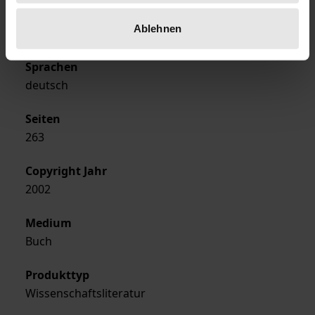
Ausgabeart
Ablehnen
Softcover
Sprachen
deutsch
Seiten
263
Copyright Jahr
2002
Medium
Buch
Produkttyp
Wissenschaftsliteratur