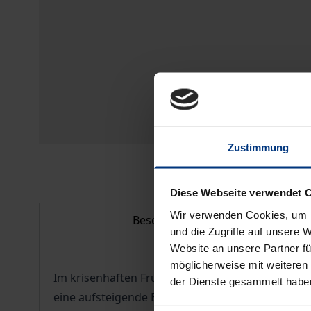
Zustimmung
Diese Webseite verwendet 
Wir verwenden Cookies, um I
Beschreibung
und die Zugriffe auf unsere 
Website an unsere Partner fü
möglicherweise mit weiteren
Im krisenhaften Frühsommer 2005 ist die Diskus
der Dienste gesammelt habe
eine aufsteigende Entwicklungslinie von der »al