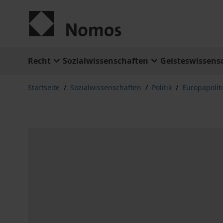
Zum Inhalt springen
Recht
Sozialwissenschaften
Geisteswissens
Startseite
/
Sozialwissenschaften
/
Politik
/
Europapolit