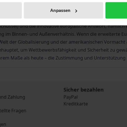
ration in der Vergangenheit aus und welche Entwicklungst
?
Anpassen
 das Woher und Wohin soll der Essay dienen. Im Mittelpu
üssel) und die innovative europäische Antwort, nämlich in
ng im Binnen- und Außenverhältnis. Wenn die erweiterte E
Welt der Globalisierung und der amerikanischen Vormacht 
 behauptet, um Wettbewerbsfähigkeit und Sicherheit zu gew
ärkerem Maße als heute – die Zustimmung und Unterstützung
Sicher bezahlen
und Zahlung
PayPal
Kreditkarte
tellte Fragen
gen