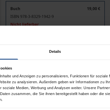
Buch
19,00 €
ISBN 978-3-8329-1942-9
Nicht lieferbar
In den Warenkorb
Zur Wunschliste hinzufü
Details
Hinweise zu Versandkosten
Cookies
nhalte und Anzeigen zu personalisieren, Funktionen für soziale
Bibliografische Angaben
Website zu analysieren. Außerdem geben wir Informationen zu I
r soziale Medien, Werbung und Analysen weiter. Unsere Partner
 Daten zusammen, die Sie ihnen bereitgestellt haben oder die s
sion über Europa wieder in Bewegung gekommen. Dabei ist 
n.
ten« Europäischen Gemeinschaft hin zu einer »immer engere