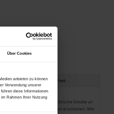
gen
Über Cookies
 Medien anbieten zu können
Produktsicherheit
hrer Verwendung unserer
 führen diese Informationen
ie im Rahmen Ihrer Nutzung
deutlich geworden: Der idealistische Glaube an
n Union der Völker Europas« ist erschüttert. Wie