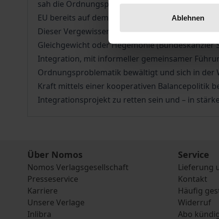
sah die Ordnungspolitik der europäischen Integ
EU bereits auf dem Weg zu einem neuen Europa
Ablehnen
Dieser Vergewisserung und Wegbeschreibung über
Gleichgewicht oder Hegemonie (Bundeskanzler Sch
Integration, mit informeller gemeinsamer Führu
Ordnungsproblematik bewältigt und sich in der 
Kraft mittels einer kooperativen Balancepolitik
Integrationsprojekt zu retten sein und – in st
Über Nomos
Service
Nomos Verlagsgesellschaft
Lieferung 
Presseservice
Kontakt
Karriere
Häufig ges
Unsere Verlage
Widerruf
Inlibra
Abo kündi