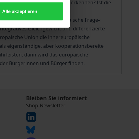
endenzen sind gegenwärtig zu erkennen? Ist die
Alle akzeptieren
nkt stehen die »uralte europäische Frage«
tegratives Gleichgewicht und differenzierte
uropäische Union die innereuropäische
als eigenständige, aber kooperationsbereite
ährleisten, dann wird das europäische
 der Bürgerinnen und Bürger finden.
Bleiben Sie informiert
Shop-Newsletter