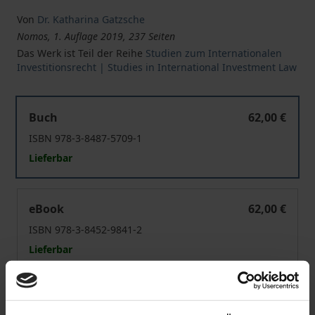
Von
Dr. Katharina Gatzsche
Nomos, 1. Auflage 2019, 237 Seiten
Das Werk ist Teil der Reihe
Studien zum Internationalen
Investitionsrecht | Studies in International Investment Law
Aufhebungen und Abänderungen von Investitionssch
Buch
62,00 €
ISBN 978-3-8487-5709-1
Lieferbar
Aufhebungen und Abänderungen von Investitionssch
eBook
62,00 €
ISBN 978-3-8452-9841-2
Lieferbar
Preisangaben inkl. MwSt. Abhängig von der Lieferadresse
kann die MwSt. an der Kasse variieren.