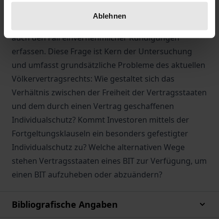
sogar 20-jährigen Frist wirksam werden lassen.
Ablehnen
Allerdings lassen Fortgeltungsklauseln offen, ob sie
auch den Fall einvernehmlicher Kündigungen
erfassen. Diese Frage ist Kern der Untersuchung
und umfasst grundsätzliche Probleme des aktuellen
Völkervertragsrechts: Wie gestaltet sich das
Verhältnis zwischen der Freiheit der Vertragsstaaten
und dem durch einen Vertrag geschaffenen
Individualschutz? Kommt Investoren mittels der
Fortgeltungsklauseln ein besonders gefestigter
Individualschutz zu? Welche alternativen Wege
stehen Vertragsstaaten eines BIT zur Verfügung, um
einen BIT aufzuheben oder abzuändern?
Bibliografische Angaben