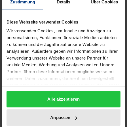
Zustimmung
Details
Über Cookies
In den Warenkorb
Diese Webseite verwendet Cookies
Zur Wunschliste hinzufügen
Wir verwenden Cookies, um Inhalte und Anzeigen zu
Hinweise zu Versandkosten
personalisieren, Funktionen für soziale Medien anbieten
zu können und die Zugriffe auf unsere Website zu
analysieren. Außerdem geben wir Informationen zu Ihrer
Verwendung unserer Website an unsere Partner für
Beschreibung
soziale Medien, Werbung und Analysen weiter. Unsere
Partner führen diese Informationen möglicherweise mit
Bilaterale Investitionsschutzverträge (BITs) sind
weiteren Daten zusammen, die Sie ihnen bereitgestellt
völkerrechtliche Verträge zum Schutz von
haben oder die sie im Rahmen Ihrer Nutzung der Dienste
gesammelt haben.
Auslandsinvestoren und verfügen regelmäßig über
Alle akzeptieren
sog. Fortgeltungsklauseln (auch
survival
bzw.
sunset
clauses
), die den Investorenschutz in zeitlicher
Hinsicht verfestigen, indem sie einseitige
Anpassen
Kündigungen erst nach Abwarten einer 10-, 15- oder