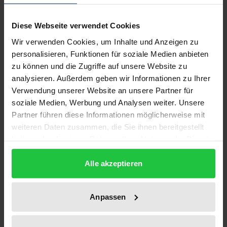
Auflage
Diese Webseite verwendet Cookies
1
Wir verwenden Cookies, um Inhalte und Anzeigen zu
ISBN
personalisieren, Funktionen für soziale Medien anbieten
978-3-89913-413-1
zu können und die Zugriffe auf unsere Website zu
analysieren. Außerdem geben wir Informationen zu Ihrer
Erscheinungsdatum
Verwendung unserer Website an unsere Partner für
01.03.2005
soziale Medien, Werbung und Analysen weiter. Unsere
Partner führen diese Informationen möglicherweise mit
Erscheinungsjahr
weiteren Daten zusammen, die Sie ihnen bereitgestellt
haben oder die sie im Rahmen Ihrer Nutzung der Dienste
2005
gesammelt haben.
Alle akzeptieren
Verlag
Ergon
Anpassen
Ausgabeart
Softcover