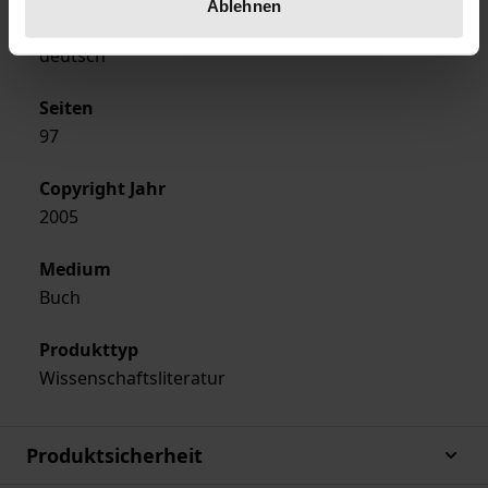
Ablehnen
Sprachen
deutsch
Seiten
97
Copyright Jahr
2005
Medium
Buch
Produkttyp
Wissenschaftsliteratur
Produktsicherheit