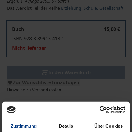
Ergon, 1. Auflage 2005, 97 Seiten
Das Werk ist Teil der Reihe
Erziehung, Schule, Gesellschaft
Buch
15,00 €
ISBN 978-3-89913-413-1
Nicht lieferbar
In den Warenkorb
Zur Wunschliste hinzufügen
Hinweise zu Versandkosten
Bibliografische Angaben
Zustimmung
Details
Über Cookies