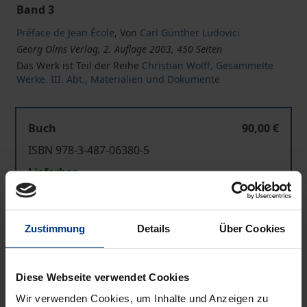
Band 3
Préface de Jean École
,
Von
Carl Günther Ludovici
Georg Olms Verlag, 2. Auflage 2003, 450 Seiten
Das Werk ist Teil der Reihe
Christian Wolff, Gesammelte
Werke. III. Abt., Materialien und Dokumente
Buch
90,00 €
ISBN 978-3-487-06380-5
Lieferbar
Preisangaben inkl. MwSt. Abhängig von der Lieferadresse
Zustimmung
Details
Über Cookies
kann die MwSt. an der Kasse variieren.
In den Warenkorb
Diese Webseite verwendet Cookies
Zur Wunschliste hinzufügen
Wir verwenden Cookies, um Inhalte und Anzeigen zu