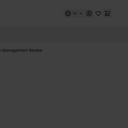
DE
an Management Review
w