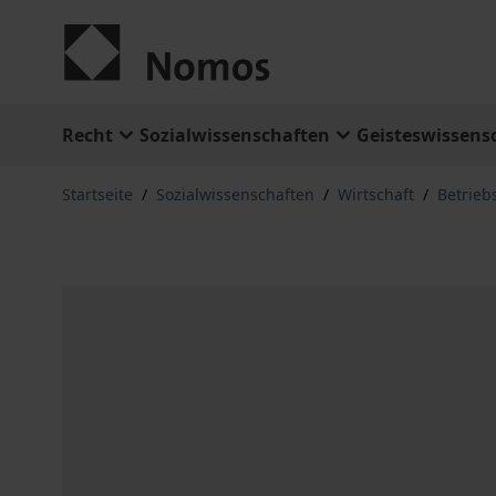
Zum Inhalt springen
Recht
Sozialwissenschaften
Geisteswissens
Startseite
/
Sozialwissenschaften
/
Wirtschaft
/
Betrieb