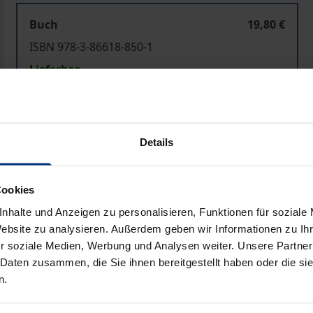
Buch
19,80 €
ISBN 978-3-86618-850-1
Lieferbar
Preisangaben inkl. MwSt. Abhängig von der Lieferadresse kann
Details
In den Warenkorb
Zur Wunschliste hinzufü
Hinweise zu Versandkosten
Cookies
nhalte und Anzeigen zu personalisieren, Funktionen für soziale
Website zu analysieren. Außerdem geben wir Informationen zu I
r soziale Medien, Werbung und Analysen weiter. Unsere Partner
Bibliografische Angaben
 Daten zusammen, die Sie ihnen bereitgestellt haben oder die s
n.
 im Wandel (Change Management) / Politische Steuerung in