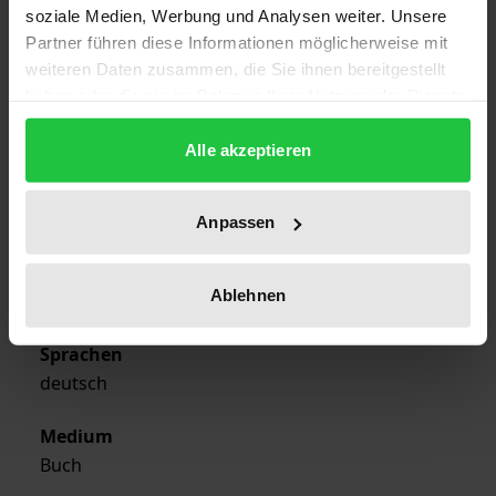
soziale Medien, Werbung und Analysen weiter. Unsere
Auflage
Partner führen diese Informationen möglicherweise mit
1
weiteren Daten zusammen, die Sie ihnen bereitgestellt
haben oder die sie im Rahmen Ihrer Nutzung der Dienste
ISBN
gesammelt haben.
978-3-7890-9961-8
Alle akzeptieren
Verlag
Nomos
Anpassen
Ausgabeart
Ablehnen
Sonstige
Sprachen
deutsch
Medium
Buch